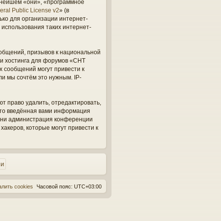
ьнейшем «они», «программное
ral Public License v2
» (в
ько для организации интернет-
 использования таких интернет-
общений, призывов к национальной
ги хостинга для форумов «СНТ
х сообщений могут привести к
и мы сочтём это нужным. IP-
ют право удалить, отредактировать,
 что введённая вами информация
, ни администрация конференции
 хакеров, которые могут привести к
алить cookies
Часовой пояс:
UTC+03:00