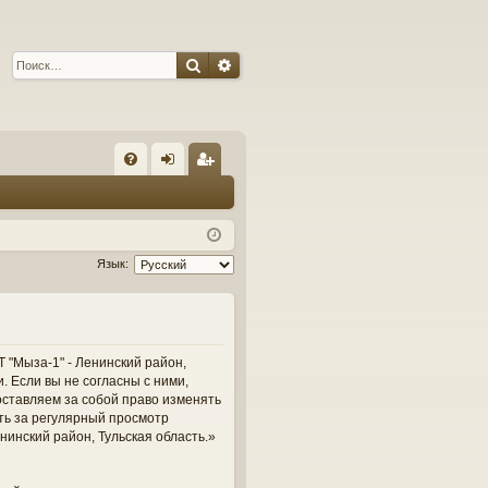
Поиск
Расширенный поиск
С
FA
хо
ег
Q
д
ис
тр
Язык:
ац
ия
 "Мыза-1" - Ленинский район,
и. Если вы не согласны с ними,
оставляем за собой право изменять
сть за регулярный просмотр
нинский район, Тульская область.»