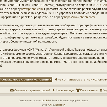
ением программного обеспечения для создания конференций phpBB (в дал
om», «phpBB Limited», «phpBB Teams»), выпущенного по лицензии «
GNU Gene
ожно по адресу
www.phpbb.com
. Программное обеспечение phpBB служит тол
ёт ответственности за их содержание и не управляет правилами поведения и
информацией о phpBB обращайтесь по адресу
https://www.phpbb.com/
.
орбительных, угрожающих, клеветнических сообщений, порнографических со
е могут нарушить законы вашей страны, страны, которая предоставляет услу
кая область.», или нарушить международное право. Попытки размещения таки
т конференции, при этом ваш провайдер будет поставлен в известность, есл
ся для обеспечения данной возможности.
страторы форумов «СНТ "Мыза-1" - Ленинский район, Тульская область.» име
 в любое время по своему усмотрению. Как пользователь вы согласны с тем,
отя эта информация не будет открыта третьим лицам без вашего разрешения
ульская область.», ни phpBB Limited не может быть ответственна за действия
ей.
Связаться с администрацией
Наша команда
Пользователи
Уд
Создано на основе
phpBB
® Forum Software © phpBB Limited
Style
Arty
&
halilesen