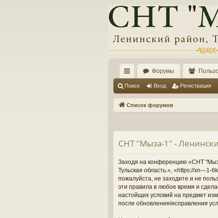
Форумы
Польз
с
Поиск
Вход
Регистрация
ы
Список форумов
лк
и
СНТ "Мыза-1" - Ленински
Заходя на конференцию «СНТ "Мыза-
Тульская область.», «https://xn---
пожалуйста, не заходите и не поль
эти правила в любое время и сдела
настойщих условий на предмет изме
после обновления/исправления усл