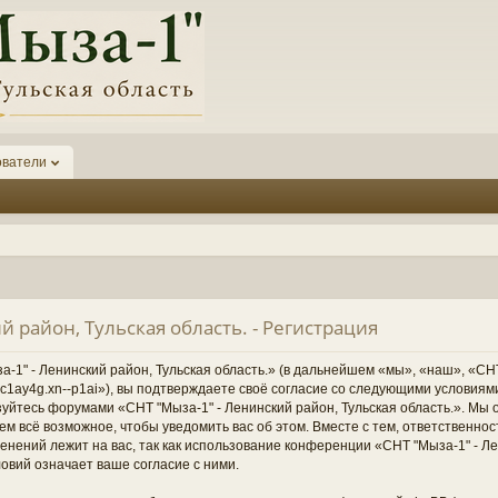
ователи
й район, Тульская область. - Регистрация
1" - Ленинский район, Тульская область.» (в дальнейшем «мы», «наш», «СНТ
1-6kc1ay4g.xn--p1ai»), вы подтверждаете своё согласие со следующими условиям
зуйтесь форумами «СНТ "Мыза-1" - Ленинский район, Тульская область.». Мы 
ем всё возможное, чтобы уведомить вас об этом. Вместе с тем, ответственно
нений лежит на вас, так как использование конференции «СНТ "Мыза-1" - Ле
овий означает ваше согласие с ними.