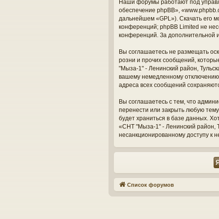
Наши форумы работают под управл
обеспечение phpBB», «www.phpbb.c
дальнейшем «GPL»). Скачать его м
конференций; phpBB Limited не нес
конференций. За дополнительной 
Вы соглашаетесь не размещать оск
розни и прочих сообщений, которы
"Мыза-1" - Ленинский район, Тульс
вашему немедленному отключению о
адреса всех сообщений сохраняют
Вы соглашаетесь с тем, что админи
перенести или закрыть любую тему
будет храниться в базе данных. Х
«СНТ "Мыза-1" - Ленинский район, Т
несанкционированному доступу к н
Список форумов