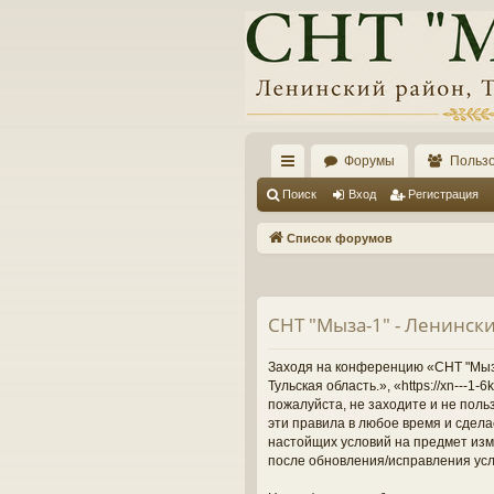
Форумы
Польз
с
Поиск
Вход
Регистрация
ы
Список форумов
лк
и
СНТ "Мыза-1" - Ленински
Заходя на конференцию «СНТ "Мыза-
Тульская область.», «https://xn---
пожалуйста, не заходите и не поль
эти правила в любое время и сдела
настойщих условий на предмет изме
после обновления/исправления усл