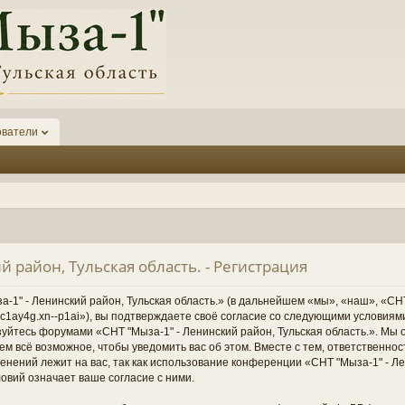
ователи
й район, Тульская область. - Регистрация
1" - Ленинский район, Тульская область.» (в дальнейшем «мы», «наш», «СНТ
1-6kc1ay4g.xn--p1ai»), вы подтверждаете своё согласие со следующими условиям
зуйтесь форумами «СНТ "Мыза-1" - Ленинский район, Тульская область.». Мы 
ем всё возможное, чтобы уведомить вас об этом. Вместе с тем, ответственно
нений лежит на вас, так как использование конференции «СНТ "Мыза-1" - Ле
овий означает ваше согласие с ними.