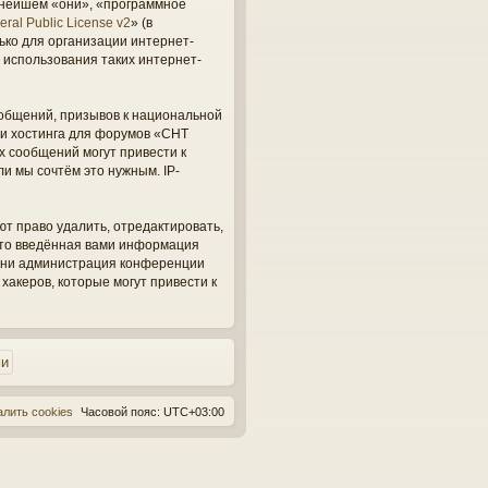
ьнейшем «они», «программное
ral Public License v2
» (в
ько для организации интернет-
 использования таких интернет-
общений, призывов к национальной
ги хостинга для форумов «СНТ
х сообщений могут привести к
и мы сочтём это нужным. IP-
ют право удалить, отредактировать,
 что введённая вами информация
, ни администрация конференции
 хакеров, которые могут привести к
алить cookies
Часовой пояс:
UTC+03:00