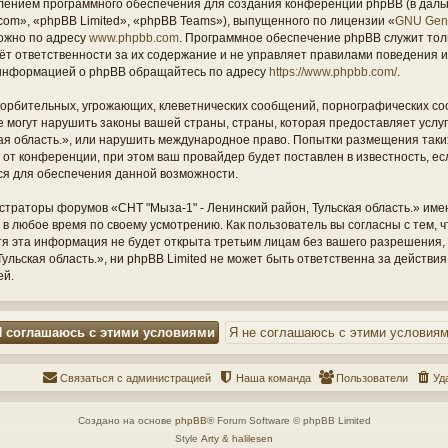
ением программного обеспечения для создания конференций phpBB (в дал
om», «phpBB Limited», «phpBB Teams»), выпущенного по лицензии «
GNU Gene
ожно по адресу
www.phpbb.com
. Программное обеспечение phpBB служит тол
ёт ответственности за их содержание и не управляет правилами поведения и
информацией о phpBB обращайтесь по адресу
https://www.phpbb.com/
.
орбительных, угрожающих, клеветнических сообщений, порнографических со
е могут нарушить законы вашей страны, страны, которая предоставляет услу
кая область.», или нарушить международное право. Попытки размещения таки
т конференции, при этом ваш провайдер будет поставлен в известность, есл
ся для обеспечения данной возможности.
страторы форумов «СНТ "Мыза-1" - Ленинский район, Тульская область.» име
 в любое время по своему усмотрению. Как пользователь вы согласны с тем,
отя эта информация не будет открыта третьим лицам без вашего разрешения
ульская область.», ни phpBB Limited не может быть ответственна за действия
ей.
Связаться с администрацией
Наша команда
Пользователи
Уд
Создано на основе
phpBB
® Forum Software © phpBB Limited
Style
Arty
&
halilesen