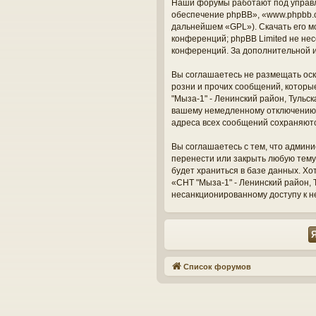
Наши форумы работают под управл
обеспечение phpBB», «www.phpbb.c
дальнейшем «GPL»). Скачать его м
конференций; phpBB Limited не нес
конференций. За дополнительной 
Вы соглашаетесь не размещать оск
розни и прочих сообщений, которы
"Мыза-1" - Ленинский район, Тульс
вашему немедленному отключению о
адреса всех сообщений сохраняют
Вы соглашаетесь с тем, что админи
перенести или закрыть любую тему
будет храниться в базе данных. Х
«СНТ "Мыза-1" - Ленинский район, Т
несанкционированному доступу к н
Список форумов