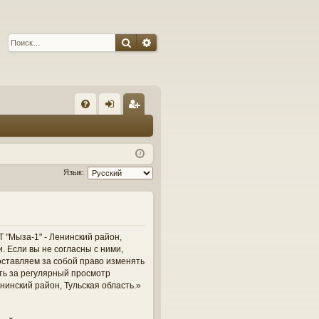
Поиск
Расширенный поиск
С
FA
хо
ег
Q
д
ис
тр
Язык:
ац
ия
 "Мыза-1" - Ленинский район,
и. Если вы не согласны с ними,
оставляем за собой право изменять
сть за регулярный просмотр
нинский район, Тульская область.»