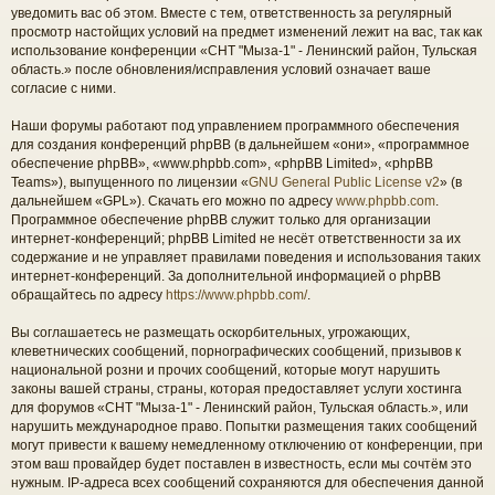
уведомить вас об этом. Вместе с тем, ответственность за регулярный
просмотр настойщих условий на предмет изменений лежит на вас, так как
использование конференции «СНТ "Мыза-1" - Ленинский район, Тульская
область.» после обновления/исправления условий означает ваше
согласие с ними.
Наши форумы работают под управлением программного обеспечения
для создания конференций phpBB (в дальнейшем «они», «программное
обеспечение phpBB», «www.phpbb.com», «phpBB Limited», «phpBB
Teams»), выпущенного по лицензии «
GNU General Public License v2
» (в
дальнейшем «GPL»). Скачать его можно по адресу
www.phpbb.com
.
Программное обеспечение phpBB служит только для организации
интернет-конференций; phpBB Limited не несёт ответственности за их
содержание и не управляет правилами поведения и использования таких
интернет-конференций. За дополнительной информацией о phpBB
обращайтесь по адресу
https://www.phpbb.com/
.
Вы соглашаетесь не размещать оскорбительных, угрожающих,
клеветнических сообщений, порнографических сообщений, призывов к
национальной розни и прочих сообщений, которые могут нарушить
законы вашей страны, страны, которая предоставляет услуги хостинга
для форумов «СНТ "Мыза-1" - Ленинский район, Тульская область.», или
нарушить международное право. Попытки размещения таких сообщений
могут привести к вашему немедленному отключению от конференции, при
этом ваш провайдер будет поставлен в известность, если мы сочтём это
нужным. IP-адреса всех сообщений сохраняются для обеспечения данной