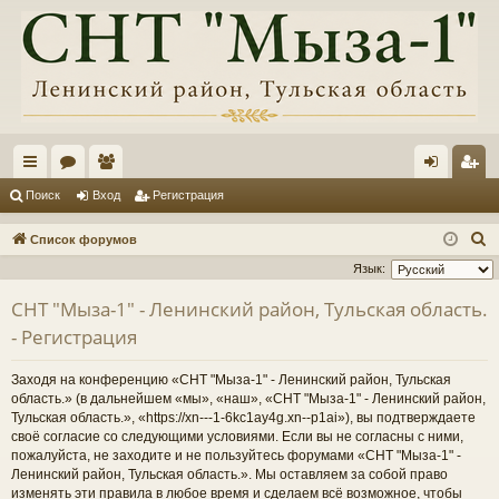
с
ор
ол
хо
ег
Поиск
Вход
Регистрация
ы
ум
ьз
д
ис
П
Список форумов
лк
ы
ов
тр
о
Язык:
и
и
ат
ац
СНТ "Мыза-1" - Ленинский район, Тульская область.
с
ел
ия
- Регистрация
к
и
Заходя на конференцию «СНТ "Мыза-1" - Ленинский район, Тульская
область.» (в дальнейшем «мы», «наш», «СНТ "Мыза-1" - Ленинский район,
Тульская область.», «https://xn---1-6kc1ay4g.xn--p1ai»), вы подтверждаете
своё согласие со следующими условиями. Если вы не согласны с ними,
пожалуйста, не заходите и не пользуйтесь форумами «СНТ "Мыза-1" -
Ленинский район, Тульская область.». Мы оставляем за собой право
изменять эти правила в любое время и сделаем всё возможное, чтобы