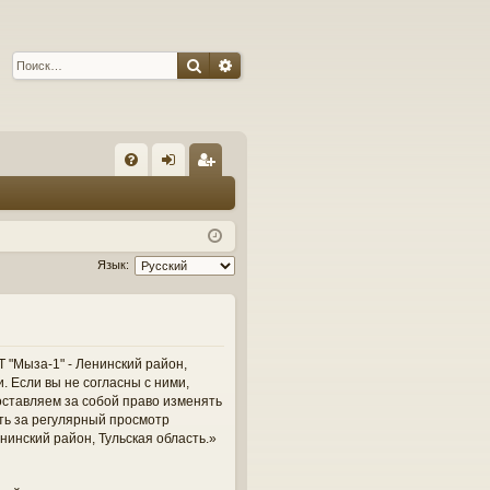
Поиск
Расширенный поиск
С
FA
хо
ег
Q
д
ис
тр
Язык:
ац
ия
 "Мыза-1" - Ленинский район,
и. Если вы не согласны с ними,
оставляем за собой право изменять
сть за регулярный просмотр
нинский район, Тульская область.»