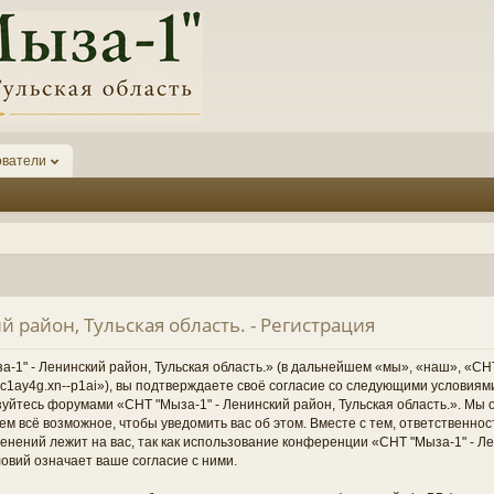
ователи
й район, Тульская область. - Регистрация
1" - Ленинский район, Тульская область.» (в дальнейшем «мы», «наш», «СНТ
1-6kc1ay4g.xn--p1ai»), вы подтверждаете своё согласие со следующими условиям
зуйтесь форумами «СНТ "Мыза-1" - Ленинский район, Тульская область.». Мы 
ем всё возможное, чтобы уведомить вас об этом. Вместе с тем, ответственно
нений лежит на вас, так как использование конференции «СНТ "Мыза-1" - Ле
овий означает ваше согласие с ними.