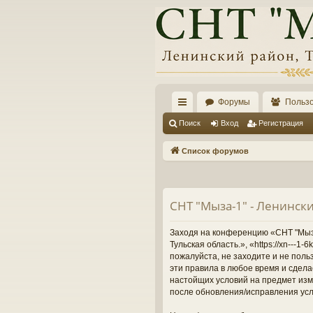
Форумы
Польз
с
Поиск
Вход
Регистрация
ы
Список форумов
лк
и
СНТ "Мыза-1" - Ленински
Заходя на конференцию «СНТ "Мыза-
Тульская область.», «https://xn---
пожалуйста, не заходите и не поль
эти правила в любое время и сдела
настойщих условий на предмет изме
после обновления/исправления усл