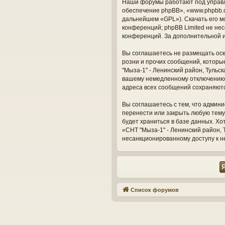
Наши форумы работают под управл
обеспечение phpBB», «www.phpbb.c
дальнейшем «GPL»). Скачать его м
конференций; phpBB Limited не нес
конференций. За дополнительной 
Вы соглашаетесь не размещать оск
розни и прочих сообщений, которы
"Мыза-1" - Ленинский район, Тульс
вашему немедленному отключению о
адреса всех сообщений сохраняют
Вы соглашаетесь с тем, что админи
перенести или закрыть любую тему
будет храниться в базе данных. Х
«СНТ "Мыза-1" - Ленинский район, Т
несанкционированному доступу к н
Список форумов