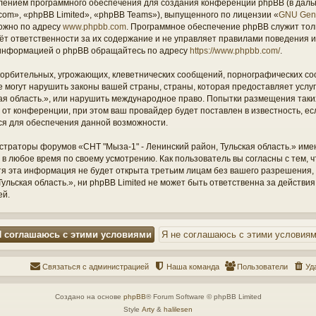
ением программного обеспечения для создания конференций phpBB (в дал
om», «phpBB Limited», «phpBB Teams»), выпущенного по лицензии «
GNU Gene
ожно по адресу
www.phpbb.com
. Программное обеспечение phpBB служит тол
ёт ответственности за их содержание и не управляет правилами поведения и
информацией о phpBB обращайтесь по адресу
https://www.phpbb.com/
.
орбительных, угрожающих, клеветнических сообщений, порнографических со
е могут нарушить законы вашей страны, страны, которая предоставляет услу
кая область.», или нарушить международное право. Попытки размещения таки
т конференции, при этом ваш провайдер будет поставлен в известность, есл
ся для обеспечения данной возможности.
страторы форумов «СНТ "Мыза-1" - Ленинский район, Тульская область.» име
 в любое время по своему усмотрению. Как пользователь вы согласны с тем,
отя эта информация не будет открыта третьим лицам без вашего разрешения
ульская область.», ни phpBB Limited не может быть ответственна за действия
ей.
Связаться с администрацией
Наша команда
Пользователи
Уд
Создано на основе
phpBB
® Forum Software © phpBB Limited
Style
Arty
&
halilesen