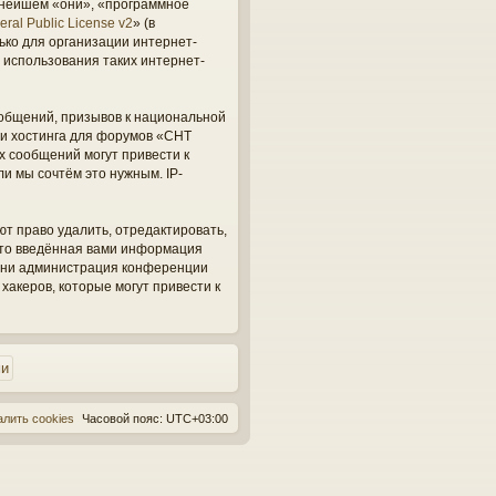
ьнейшем «они», «программное
ral Public License v2
» (в
ько для организации интернет-
 использования таких интернет-
общений, призывов к национальной
ги хостинга для форумов «СНТ
х сообщений могут привести к
и мы сочтём это нужным. IP-
ют право удалить, отредактировать,
 что введённая вами информация
, ни администрация конференции
 хакеров, которые могут привести к
алить cookies
Часовой пояс:
UTC+03:00