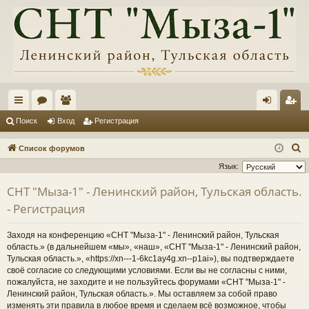
с
ор
ол
хо
ег
Поиск
Вход
Регистрация
ы
ум
ьз
д
ис
П
Список форумов
лк
ы
ов
тр
о
Язык:
и
и
ат
ац
СНТ "Мыза-1" - Ленинский район, Тульская область.
с
ел
ия
- Регистрация
к
и
Заходя на конференцию «СНТ "Мыза-1" - Ленинский район, Тульская
область.» (в дальнейшем «мы», «наш», «СНТ "Мыза-1" - Ленинский район,
Тульская область.», «https://xn---1-6kc1ay4g.xn--p1ai»), вы подтверждаете
своё согласие со следующими условиями. Если вы не согласны с ними,
пожалуйста, не заходите и не пользуйтесь форумами «СНТ "Мыза-1" -
Ленинский район, Тульская область.». Мы оставляем за собой право
изменять эти правила в любое время и сделаем всё возможное, чтобы