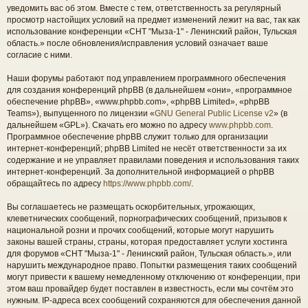
уведомить вас об этом. Вместе с тем, ответственность за регулярный
просмотр настойщих условий на предмет изменений лежит на вас, так как
использование конференции «СНТ "Мыза-1" - Ленинский район, Тульская
область.» после обновления/исправления условий означает ваше
согласие с ними.
Наши форумы работают под управлением программного обеспечения
для создания конференций phpBB (в дальнейшем «они», «программное
обеспечение phpBB», «www.phpbb.com», «phpBB Limited», «phpBB
Teams»), выпущенного по лицензии «
GNU General Public License v2
» (в
дальнейшем «GPL»). Скачать его можно по адресу
www.phpbb.com
.
Программное обеспечение phpBB служит только для организации
интернет-конференций; phpBB Limited не несёт ответственности за их
содержание и не управляет правилами поведения и использования таких
интернет-конференций. За дополнительной информацией о phpBB
обращайтесь по адресу
https://www.phpbb.com/
.
Вы соглашаетесь не размещать оскорбительных, угрожающих,
клеветнических сообщений, порнографических сообщений, призывов к
национальной розни и прочих сообщений, которые могут нарушить
законы вашей страны, страны, которая предоставляет услуги хостинга
для форумов «СНТ "Мыза-1" - Ленинский район, Тульская область.», или
нарушить международное право. Попытки размещения таких сообщений
могут привести к вашему немедленному отключению от конференции, при
этом ваш провайдер будет поставлен в известность, если мы сочтём это
нужным. IP-адреса всех сообщений сохраняются для обеспечения данной