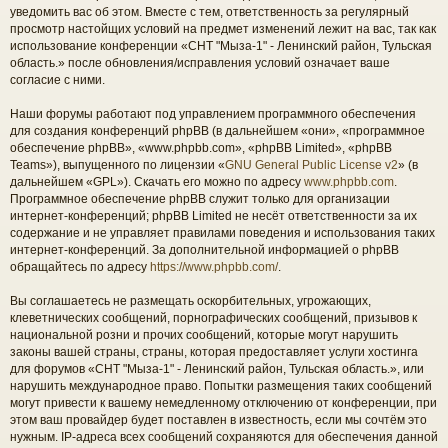
уведомить вас об этом. Вместе с тем, ответственность за регулярный
просмотр настойщих условий на предмет изменений лежит на вас, так как
использование конференции «СНТ "Мыза-1" - Ленинский район, Тульская
область.» после обновления/исправления условий означает ваше
согласие с ними.
Наши форумы работают под управлением программного обеспечения
для создания конференций phpBB (в дальнейшем «они», «программное
обеспечение phpBB», «www.phpbb.com», «phpBB Limited», «phpBB
Teams»), выпущенного по лицензии «
GNU General Public License v2
» (в
дальнейшем «GPL»). Скачать его можно по адресу
www.phpbb.com
.
Программное обеспечение phpBB служит только для организации
интернет-конференций; phpBB Limited не несёт ответственности за их
содержание и не управляет правилами поведения и использования таких
интернет-конференций. За дополнительной информацией о phpBB
обращайтесь по адресу
https://www.phpbb.com/
.
Вы соглашаетесь не размещать оскорбительных, угрожающих,
клеветнических сообщений, порнографических сообщений, призывов к
национальной розни и прочих сообщений, которые могут нарушить
законы вашей страны, страны, которая предоставляет услуги хостинга
для форумов «СНТ "Мыза-1" - Ленинский район, Тульская область.», или
нарушить международное право. Попытки размещения таких сообщений
могут привести к вашему немедленному отключению от конференции, при
этом ваш провайдер будет поставлен в известность, если мы сочтём это
нужным. IP-адреса всех сообщений сохраняются для обеспечения данной