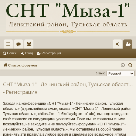
с
ор
ол
хо
ег
Поиск
Вход
Регистрация
ы
ум
ьз
д
ис
П
Список форумов
лк
ы
ов
тр
о
Язык:
и
и
ат
ац
СНТ "Мыза-1" - Ленинский район, Тульская область.
с
ел
ия
- Регистрация
к
и
Заходя на конференцию «СНТ "Мыза-1" - Ленинский район, Тульская
область.» (в дальнейшем «мы», «наш», «СНТ "Мыза-1" - Ленинский район,
Тульская область.», «https://xn---1-6kc1ay4g.xn--p1ai»), вы подтверждаете
своё согласие со следующими условиями. Если вы не согласны с ними,
пожалуйста, не заходите и не пользуйтесь форумами «СНТ "Мыза-1" -
Ленинский район, Тульская область.». Мы оставляем за собой право
изменять эти правила в любое время и сделаем всё возможное, чтобы