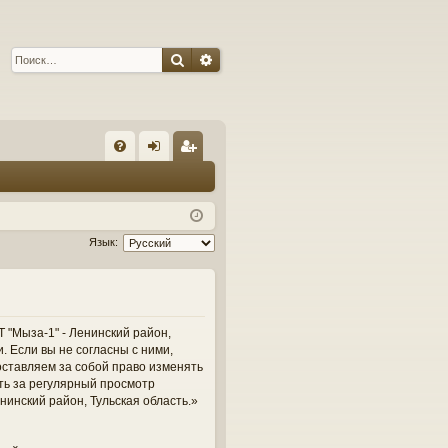
Поиск
Расширенный поиск
С
FA
хо
ег
Q
д
ис
тр
Язык:
ац
ия
 "Мыза-1" - Ленинский район,
и. Если вы не согласны с ними,
оставляем за собой право изменять
сть за регулярный просмотр
нинский район, Тульская область.»