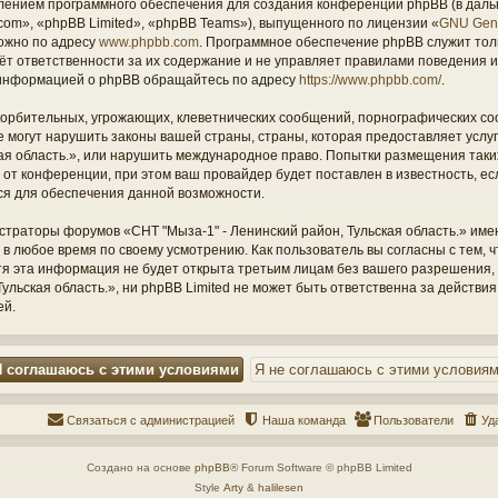
ением программного обеспечения для создания конференций phpBB (в дал
om», «phpBB Limited», «phpBB Teams»), выпущенного по лицензии «
GNU Gene
ожно по адресу
www.phpbb.com
. Программное обеспечение phpBB служит тол
ёт ответственности за их содержание и не управляет правилами поведения и
информацией о phpBB обращайтесь по адресу
https://www.phpbb.com/
.
орбительных, угрожающих, клеветнических сообщений, порнографических со
е могут нарушить законы вашей страны, страны, которая предоставляет услу
кая область.», или нарушить международное право. Попытки размещения таки
т конференции, при этом ваш провайдер будет поставлен в известность, есл
ся для обеспечения данной возможности.
страторы форумов «СНТ "Мыза-1" - Ленинский район, Тульская область.» име
 в любое время по своему усмотрению. Как пользователь вы согласны с тем,
отя эта информация не будет открыта третьим лицам без вашего разрешения
ульская область.», ни phpBB Limited не может быть ответственна за действия
ей.
Связаться с администрацией
Наша команда
Пользователи
Уд
Создано на основе
phpBB
® Forum Software © phpBB Limited
Style
Arty
&
halilesen