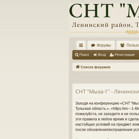
Форумы
Польз
с
Поиск
Вход
Регистрация
ы
Список форумов
лк
и
СНТ "Мыза-1" - Ленински
Заходя на конференцию «СНТ "Мыза-
Тульская область.», «https://xn---
пожалуйста, не заходите и не поль
эти правила в любое время и сдела
настойщих условий на предмет изме
после обновления/исправления усл