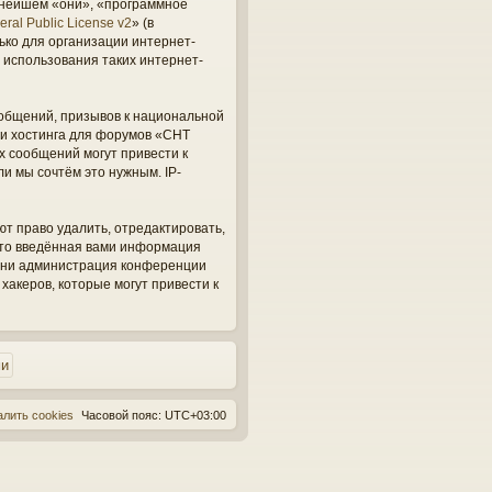
ьнейшем «они», «программное
ral Public License v2
» (в
ько для организации интернет-
 использования таких интернет-
общений, призывов к национальной
ги хостинга для форумов «СНТ
х сообщений могут привести к
и мы сочтём это нужным. IP-
ют право удалить, отредактировать,
 что введённая вами информация
, ни администрация конференции
 хакеров, которые могут привести к
алить cookies
Часовой пояс:
UTC+03:00