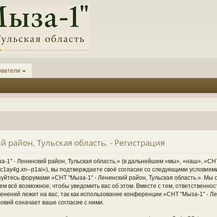
ователи
й район, Тульская область. - Регистрация
1" - Ленинский район, Тульская область.» (в дальнейшем «мы», «наш», «СНТ
1-6kc1ay4g.xn--p1ai»), вы подтверждаете своё согласие со следующими условиям
зуйтесь форумами «СНТ "Мыза-1" - Ленинский район, Тульская область.». Мы 
ем всё возможное, чтобы уведомить вас об этом. Вместе с тем, ответственно
нений лежит на вас, так как использование конференции «СНТ "Мыза-1" - Ле
овий означает ваше согласие с ними.