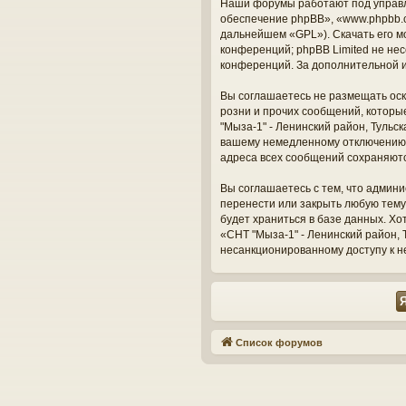
Наши форумы работают под управл
обеспечение phpBB», «www.phpbb.c
дальнейшем «GPL»). Скачать его м
конференций; phpBB Limited не нес
конференций. За дополнительной 
Вы соглашаетесь не размещать оск
розни и прочих сообщений, которы
"Мыза-1" - Ленинский район, Тульс
вашему немедленному отключению о
адреса всех сообщений сохраняют
Вы соглашаетесь с тем, что админи
перенести или закрыть любую тему
будет храниться в базе данных. Х
«СНТ "Мыза-1" - Ленинский район, Т
несанкционированному доступу к н
Список форумов