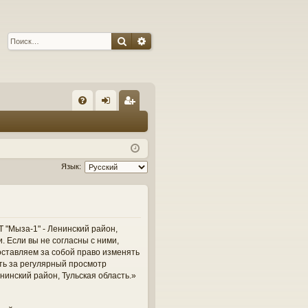
Поиск
Расширенный поиск
С
FA
хо
ег
Q
д
ис
тр
Язык:
ац
ия
 "Мыза-1" - Ленинский район,
и. Если вы не согласны с ними,
оставляем за собой право изменять
сть за регулярный просмотр
нинский район, Тульская область.»