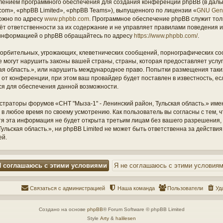
ением программного обеспечения для создания конференций phpBB (в дал
om», «phpBB Limited», «phpBB Teams»), выпущенного по лицензии «
GNU Gene
ожно по адресу
www.phpbb.com
. Программное обеспечение phpBB служит тол
ёт ответственности за их содержание и не управляет правилами поведения и
информацией о phpBB обращайтесь по адресу
https://www.phpbb.com/
.
орбительных, угрожающих, клеветнических сообщений, порнографических со
е могут нарушить законы вашей страны, страны, которая предоставляет услу
кая область.», или нарушить международное право. Попытки размещения таки
т конференции, при этом ваш провайдер будет поставлен в известность, есл
ся для обеспечения данной возможности.
страторы форумов «СНТ "Мыза-1" - Ленинский район, Тульская область.» име
 в любое время по своему усмотрению. Как пользователь вы согласны с тем,
отя эта информация не будет открыта третьим лицам без вашего разрешения
ульская область.», ни phpBB Limited не может быть ответственна за действия
ей.
Связаться с администрацией
Наша команда
Пользователи
Уд
Создано на основе
phpBB
® Forum Software © phpBB Limited
Style
Arty
&
halilesen