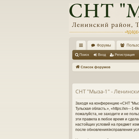
Форумы
Польз
с
Поиск
Вход
Регистрация
ы
Список форумов
лк
и
СНТ "Мыза-1" - Ленински
Заходя на конференцию «СНТ "Мыза-
Тульская область.», «https://xn---
пожалуйста, не заходите и не поль
эти правила в любое время и сдела
настойщих условий на предмет изме
после обновления/исправления усл