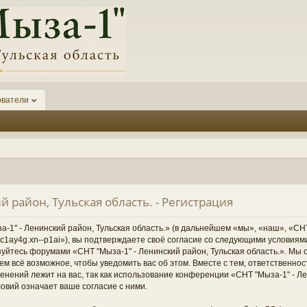
ователи
й район, Тульская область. - Регистрация
1" - Ленинский район, Тульская область.» (в дальнейшем «мы», «наш», «СНТ
1-6kc1ay4g.xn--p1ai»), вы подтверждаете своё согласие со следующими условиям
зуйтесь форумами «СНТ "Мыза-1" - Ленинский район, Тульская область.». Мы 
ем всё возможное, чтобы уведомить вас об этом. Вместе с тем, ответственно
нений лежит на вас, так как использование конференции «СНТ "Мыза-1" - Ле
овий означает ваше согласие с ними.