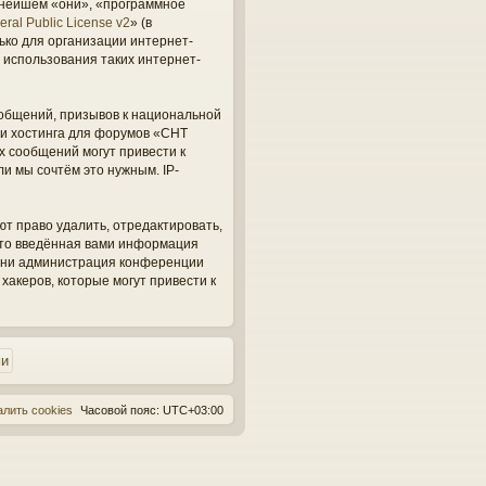
ьнейшем «они», «программное
ral Public License v2
» (в
ько для организации интернет-
 использования таких интернет-
общений, призывов к национальной
ги хостинга для форумов «СНТ
х сообщений могут привести к
и мы сочтём это нужным. IP-
ют право удалить, отредактировать,
 что введённая вами информация
, ни администрация конференции
 хакеров, которые могут привести к
алить cookies
Часовой пояс:
UTC+03:00