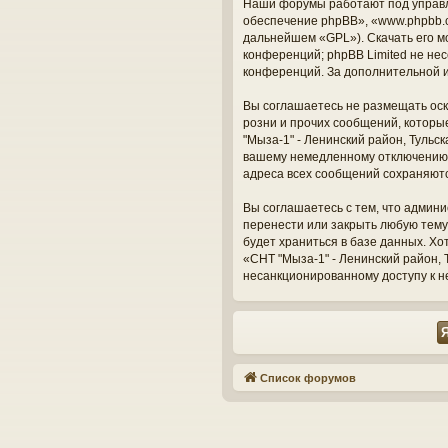
Наши форумы работают под управл
обеспечение phpBB», «www.phpbb.c
дальнейшем «GPL»). Скачать его м
конференций; phpBB Limited не нес
конференций. За дополнительной 
Вы соглашаетесь не размещать оск
розни и прочих сообщений, которы
"Мыза-1" - Ленинский район, Тульс
вашему немедленному отключению о
адреса всех сообщений сохраняют
Вы соглашаетесь с тем, что админи
перенести или закрыть любую тему
будет храниться в базе данных. Х
«СНТ "Мыза-1" - Ленинский район, Т
несанкционированному доступу к н
Список форумов