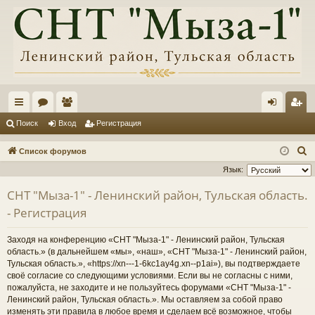
с
ор
ол
хо
ег
Поиск
Вход
Регистрация
ы
ум
ьз
д
ис
П
Список форумов
лк
ы
ов
тр
о
Язык:
и
и
ат
ац
СНТ "Мыза-1" - Ленинский район, Тульская область.
с
ел
ия
- Регистрация
к
и
Заходя на конференцию «СНТ "Мыза-1" - Ленинский район, Тульская
область.» (в дальнейшем «мы», «наш», «СНТ "Мыза-1" - Ленинский район,
Тульская область.», «https://xn---1-6kc1ay4g.xn--p1ai»), вы подтверждаете
своё согласие со следующими условиями. Если вы не согласны с ними,
пожалуйста, не заходите и не пользуйтесь форумами «СНТ "Мыза-1" -
Ленинский район, Тульская область.». Мы оставляем за собой право
изменять эти правила в любое время и сделаем всё возможное, чтобы