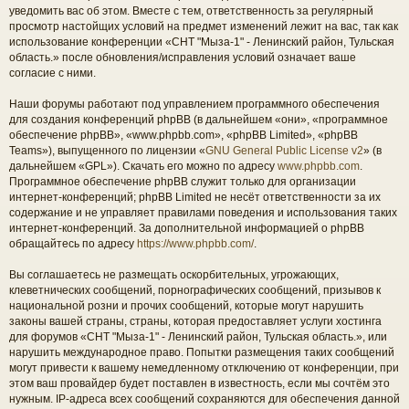
уведомить вас об этом. Вместе с тем, ответственность за регулярный
просмотр настойщих условий на предмет изменений лежит на вас, так как
использование конференции «СНТ "Мыза-1" - Ленинский район, Тульская
область.» после обновления/исправления условий означает ваше
согласие с ними.
Наши форумы работают под управлением программного обеспечения
для создания конференций phpBB (в дальнейшем «они», «программное
обеспечение phpBB», «www.phpbb.com», «phpBB Limited», «phpBB
Teams»), выпущенного по лицензии «
GNU General Public License v2
» (в
дальнейшем «GPL»). Скачать его можно по адресу
www.phpbb.com
.
Программное обеспечение phpBB служит только для организации
интернет-конференций; phpBB Limited не несёт ответственности за их
содержание и не управляет правилами поведения и использования таких
интернет-конференций. За дополнительной информацией о phpBB
обращайтесь по адресу
https://www.phpbb.com/
.
Вы соглашаетесь не размещать оскорбительных, угрожающих,
клеветнических сообщений, порнографических сообщений, призывов к
национальной розни и прочих сообщений, которые могут нарушить
законы вашей страны, страны, которая предоставляет услуги хостинга
для форумов «СНТ "Мыза-1" - Ленинский район, Тульская область.», или
нарушить международное право. Попытки размещения таких сообщений
могут привести к вашему немедленному отключению от конференции, при
этом ваш провайдер будет поставлен в известность, если мы сочтём это
нужным. IP-адреса всех сообщений сохраняются для обеспечения данной