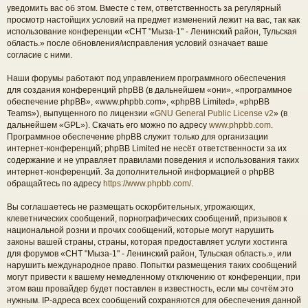
уведомить вас об этом. Вместе с тем, ответственность за регулярный
просмотр настойщих условий на предмет изменений лежит на вас, так как
использование конференции «СНТ "Мыза-1" - Ленинский район, Тульская
область.» после обновления/исправления условий означает ваше
согласие с ними.
Наши форумы работают под управлением программного обеспечения
для создания конференций phpBB (в дальнейшем «они», «программное
обеспечение phpBB», «www.phpbb.com», «phpBB Limited», «phpBB
Teams»), выпущенного по лицензии «
GNU General Public License v2
» (в
дальнейшем «GPL»). Скачать его можно по адресу
www.phpbb.com
.
Программное обеспечение phpBB служит только для организации
интернет-конференций; phpBB Limited не несёт ответственности за их
содержание и не управляет правилами поведения и использования таких
интернет-конференций. За дополнительной информацией о phpBB
обращайтесь по адресу
https://www.phpbb.com/
.
Вы соглашаетесь не размещать оскорбительных, угрожающих,
клеветнических сообщений, порнографических сообщений, призывов к
национальной розни и прочих сообщений, которые могут нарушить
законы вашей страны, страны, которая предоставляет услуги хостинга
для форумов «СНТ "Мыза-1" - Ленинский район, Тульская область.», или
нарушить международное право. Попытки размещения таких сообщений
могут привести к вашему немедленному отключению от конференции, при
этом ваш провайдер будет поставлен в известность, если мы сочтём это
нужным. IP-адреса всех сообщений сохраняются для обеспечения данной