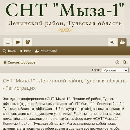
с
ор
ол
хо
ег
Поиск
Вход
Регистрация
ы
ум
ьз
д
ис
П
Список форумов
лк
ы
ов
тр
о
Язык:
и
и
ат
ац
СНТ "Мыза-1" - Ленинский район, Тульская область.
с
ел
ия
- Регистрация
к
и
Заходя на конференцию «СНТ "Мыза-1" - Ленинский район, Тульская
область.» (в дальнейшем «мы», «наш», «СНТ "Мыза-1" - Ленинский район,
Тульская область.», «https://xn---1-6kc1ay4g.xn--p1ai»), вы подтверждаете
своё согласие со следующими условиями. Если вы не согласны с ними,
пожалуйста, не заходите и не пользуйтесь форумами «СНТ "Мыза-1" -
Ленинский район, Тульская область.». Мы оставляем за собой право
изменять эти правила в любое время и сделаем всё возможное, чтобы