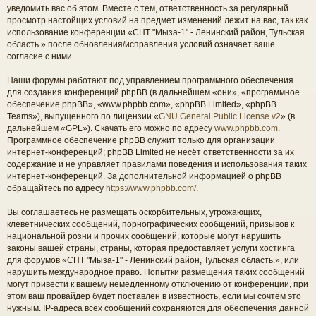
уведомить вас об этом. Вместе с тем, ответственность за регулярный
просмотр настойщих условий на предмет изменений лежит на вас, так как
использование конференции «СНТ "Мыза-1" - Ленинский район, Тульская
область.» после обновления/исправления условий означает ваше
согласие с ними.
Наши форумы работают под управлением программного обеспечения
для создания конференций phpBB (в дальнейшем «они», «программное
обеспечение phpBB», «www.phpbb.com», «phpBB Limited», «phpBB
Teams»), выпущенного по лицензии «
GNU General Public License v2
» (в
дальнейшем «GPL»). Скачать его можно по адресу
www.phpbb.com
.
Программное обеспечение phpBB служит только для организации
интернет-конференций; phpBB Limited не несёт ответственности за их
содержание и не управляет правилами поведения и использования таких
интернет-конференций. За дополнительной информацией о phpBB
обращайтесь по адресу
https://www.phpbb.com/
.
Вы соглашаетесь не размещать оскорбительных, угрожающих,
клеветнических сообщений, порнографических сообщений, призывов к
национальной розни и прочих сообщений, которые могут нарушить
законы вашей страны, страны, которая предоставляет услуги хостинга
для форумов «СНТ "Мыза-1" - Ленинский район, Тульская область.», или
нарушить международное право. Попытки размещения таких сообщений
могут привести к вашему немедленному отключению от конференции, при
этом ваш провайдер будет поставлен в известность, если мы сочтём это
нужным. IP-адреса всех сообщений сохраняются для обеспечения данной