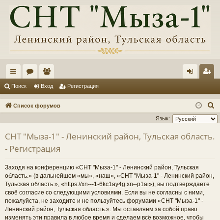
с
ор
ол
хо
ег
Поиск
Вход
Регистрация
ы
ум
ьз
д
ис
П
Список форумов
лк
ы
ов
тр
о
Язык:
и
и
ат
ац
СНТ "Мыза-1" - Ленинский район, Тульская область.
с
ел
ия
- Регистрация
к
и
Заходя на конференцию «СНТ "Мыза-1" - Ленинский район, Тульская
область.» (в дальнейшем «мы», «наш», «СНТ "Мыза-1" - Ленинский район,
Тульская область.», «https://xn---1-6kc1ay4g.xn--p1ai»), вы подтверждаете
своё согласие со следующими условиями. Если вы не согласны с ними,
пожалуйста, не заходите и не пользуйтесь форумами «СНТ "Мыза-1" -
Ленинский район, Тульская область.». Мы оставляем за собой право
изменять эти правила в любое время и сделаем всё возможное, чтобы