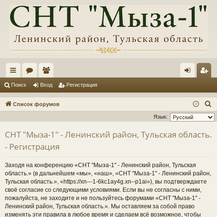
с
ор
ол
хо
ег
Поиск
Вход
Регистрация
ы
ум
ьз
д
ис
П
Список форумов
лк
ы
ов
тр
о
Язык:
и
и
ат
ац
СНТ "Мыза-1" - Ленинский район, Тульская область.
с
ел
ия
- Регистрация
к
и
Заходя на конференцию «СНТ "Мыза-1" - Ленинский район, Тульская
область.» (в дальнейшем «мы», «наш», «СНТ "Мыза-1" - Ленинский район,
Тульская область.», «https://xn---1-6kc1ay4g.xn--p1ai»), вы подтверждаете
своё согласие со следующими условиями. Если вы не согласны с ними,
пожалуйста, не заходите и не пользуйтесь форумами «СНТ "Мыза-1" -
Ленинский район, Тульская область.». Мы оставляем за собой право
изменять эти правила в любое время и сделаем всё возможное, чтобы