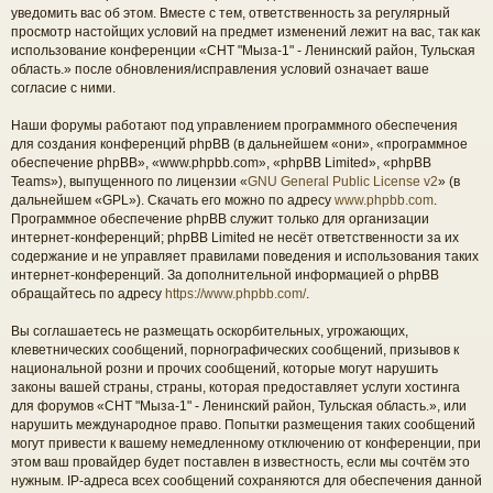
уведомить вас об этом. Вместе с тем, ответственность за регулярный
просмотр настойщих условий на предмет изменений лежит на вас, так как
использование конференции «СНТ "Мыза-1" - Ленинский район, Тульская
область.» после обновления/исправления условий означает ваше
согласие с ними.
Наши форумы работают под управлением программного обеспечения
для создания конференций phpBB (в дальнейшем «они», «программное
обеспечение phpBB», «www.phpbb.com», «phpBB Limited», «phpBB
Teams»), выпущенного по лицензии «
GNU General Public License v2
» (в
дальнейшем «GPL»). Скачать его можно по адресу
www.phpbb.com
.
Программное обеспечение phpBB служит только для организации
интернет-конференций; phpBB Limited не несёт ответственности за их
содержание и не управляет правилами поведения и использования таких
интернет-конференций. За дополнительной информацией о phpBB
обращайтесь по адресу
https://www.phpbb.com/
.
Вы соглашаетесь не размещать оскорбительных, угрожающих,
клеветнических сообщений, порнографических сообщений, призывов к
национальной розни и прочих сообщений, которые могут нарушить
законы вашей страны, страны, которая предоставляет услуги хостинга
для форумов «СНТ "Мыза-1" - Ленинский район, Тульская область.», или
нарушить международное право. Попытки размещения таких сообщений
могут привести к вашему немедленному отключению от конференции, при
этом ваш провайдер будет поставлен в известность, если мы сочтём это
нужным. IP-адреса всех сообщений сохраняются для обеспечения данной