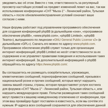
уведомить вас об этом. Вместе с тем, ответственность за регулярный
просмотр настойщих условий на предмет изменений лежит на вас, так как
использование конференции «СНТ "Мыза-1" - Ленинский район, Тульская
область.» после обновления/исправления условий означает ваше
согласие с ними.
Наши форумы работают под управлением программного обеспечения
для создания конференций phpBB (в дальнейшем «они», «программное
обеспечение phpBB», «www.phpbb.com», «phpBB Limited», «phpBB
Teams»), выпущенного по лицензии «
GNU General Public License v2
» (в
дальнейшем «GPL»). Скачать его можно по адресу
www.phpbb.com
.
Программное обеспечение phpBB служит только для организации
интернет-конференций; phpBB Limited не несёт ответственности за их
содержание и не управляет правилами поведения и использования таких
интернет-конференций. За дополнительной информацией о phpBB
обращайтесь по адресу
https://www.phpbb.com/
.
Вы соглашаетесь не размещать оскорбительных, угрожающих,
клеветнических сообщений, порнографических сообщений, призывов к
национальной розни и прочих сообщений, которые могут нарушить
законы вашей страны, страны, которая предоставляет услуги хостинга
для форумов «СНТ "Мыза-1" - Ленинский район, Тульская область.», или
нарушить международное право. Попытки размещения таких сообщений
могут привести к вашему немедленному отключению от конференции, при
этом ваш провайдер будет поставлен в известность, если мы сочтём это
нужным. IP-адреса всех сообщений сохраняются для обеспечения данной