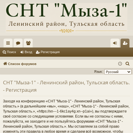
с
ор
ол
хо
ег
Поиск
Вход
Регистрация
ы
ум
ьз
д
ис
П
Список форумов
лк
ы
ов
тр
о
Язык:
и
и
ат
ац
СНТ "Мыза-1" - Ленинский район, Тульская область.
с
ел
ия
- Регистрация
к
и
Заходя на конференцию «СНТ "Мыза-1" - Ленинский район, Тульская
область.» (в дальнейшем «мы», «наш», «СНТ "Мыза-1" - Ленинский район,
Тульская область.», «https://xn---1-6kc1ay4g.xn--p1ai»), вы подтверждаете
своё согласие со следующими условиями. Если вы не согласны с ними,
пожалуйста, не заходите и не пользуйтесь форумами «СНТ "Мыза-1" -
Ленинский район, Тульская область.». Мы оставляем за собой право
изменять эти правила в любое время и сделаем всё возможное, чтобы