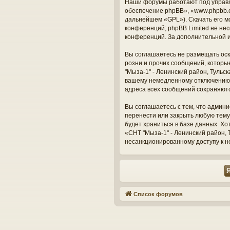
Наши форумы работают под управл
обеспечение phpBB», «www.phpbb.c
дальнейшем «GPL»). Скачать его м
конференций; phpBB Limited не нес
конференций. За дополнительной 
Вы соглашаетесь не размещать оск
розни и прочих сообщений, которы
"Мыза-1" - Ленинский район, Тульс
вашему немедленному отключению о
адреса всех сообщений сохраняют
Вы соглашаетесь с тем, что админи
перенести или закрыть любую тему
будет храниться в базе данных. Х
«СНТ "Мыза-1" - Ленинский район, Т
несанкционированному доступу к н
Список форумов