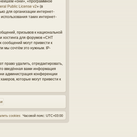
ьнейшем «они», «программное
ral Public License v2
» (в
ько для организации интернет-
 использования таких интернет-
общений, призывов к национальной
ги хостинга для форумов «СНТ
х сообщений могут привести к
и мы сочтём это нужным. IP-
ют право удалить, отредактировать,
 что введённая вами информация
, ни администрация конференции
 хакеров, которые могут привести к
алить cookies
Часовой пояс:
UTC+03:00