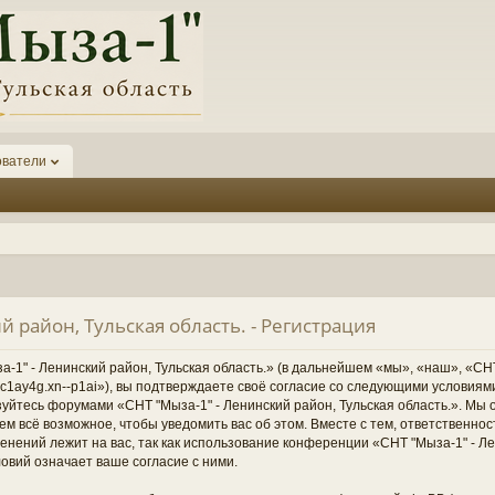
ователи
й район, Тульская область. - Регистрация
1" - Ленинский район, Тульская область.» (в дальнейшем «мы», «наш», «СНТ
1-6kc1ay4g.xn--p1ai»), вы подтверждаете своё согласие со следующими условиям
зуйтесь форумами «СНТ "Мыза-1" - Ленинский район, Тульская область.». Мы 
ем всё возможное, чтобы уведомить вас об этом. Вместе с тем, ответственно
нений лежит на вас, так как использование конференции «СНТ "Мыза-1" - Ле
овий означает ваше согласие с ними.