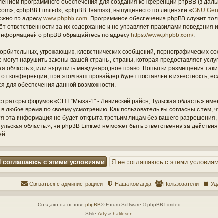
ением программного обеспечения для создания конференций phpBB (в дал
om», «phpBB Limited», «phpBB Teams»), выпущенного по лицензии «
GNU Gene
ожно по адресу
www.phpbb.com
. Программное обеспечение phpBB служит тол
ёт ответственности за их содержание и не управляет правилами поведения и
информацией о phpBB обращайтесь по адресу
https://www.phpbb.com/
.
орбительных, угрожающих, клеветнических сообщений, порнографических со
е могут нарушить законы вашей страны, страны, которая предоставляет услу
кая область.», или нарушить международное право. Попытки размещения таки
т конференции, при этом ваш провайдер будет поставлен в известность, есл
ся для обеспечения данной возможности.
страторы форумов «СНТ "Мыза-1" - Ленинский район, Тульская область.» име
 в любое время по своему усмотрению. Как пользователь вы согласны с тем,
отя эта информация не будет открыта третьим лицам без вашего разрешения
ульская область.», ни phpBB Limited не может быть ответственна за действия
ей.
Связаться с администрацией
Наша команда
Пользователи
Уд
Создано на основе
phpBB
® Forum Software © phpBB Limited
Style
Arty
&
halilesen