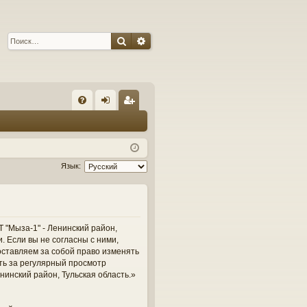
Поиск
Расширенный поиск
С
FA
хо
ег
Q
д
ис
тр
Язык:
ац
ия
 "Мыза-1" - Ленинский район,
и. Если вы не согласны с ними,
оставляем за собой право изменять
сть за регулярный просмотр
нинский район, Тульская область.»