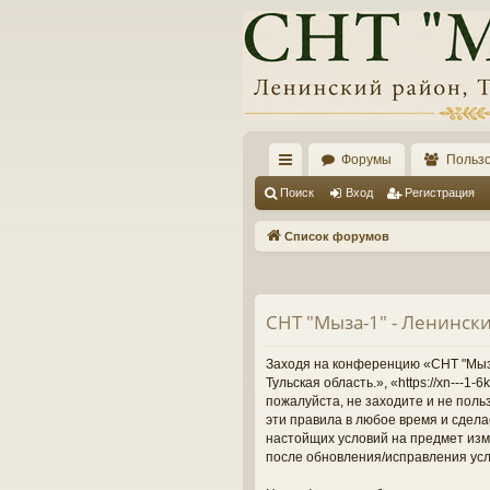
Форумы
Польз
с
Поиск
Вход
Регистрация
ы
Список форумов
лк
и
СНТ "Мыза-1" - Ленински
Заходя на конференцию «СНТ "Мыза-
Тульская область.», «https://xn---
пожалуйста, не заходите и не поль
эти правила в любое время и сдела
настойщих условий на предмет изме
после обновления/исправления усл