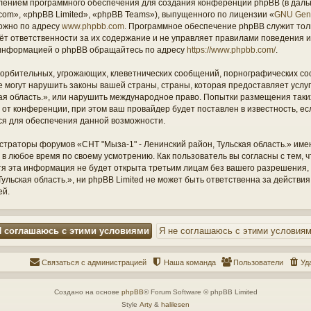
ением программного обеспечения для создания конференций phpBB (в дал
om», «phpBB Limited», «phpBB Teams»), выпущенного по лицензии «
GNU Gene
ожно по адресу
www.phpbb.com
. Программное обеспечение phpBB служит тол
ёт ответственности за их содержание и не управляет правилами поведения и
информацией о phpBB обращайтесь по адресу
https://www.phpbb.com/
.
орбительных, угрожающих, клеветнических сообщений, порнографических со
е могут нарушить законы вашей страны, страны, которая предоставляет услу
кая область.», или нарушить международное право. Попытки размещения таки
т конференции, при этом ваш провайдер будет поставлен в известность, есл
ся для обеспечения данной возможности.
страторы форумов «СНТ "Мыза-1" - Ленинский район, Тульская область.» име
 в любое время по своему усмотрению. Как пользователь вы согласны с тем,
отя эта информация не будет открыта третьим лицам без вашего разрешения
ульская область.», ни phpBB Limited не может быть ответственна за действия
ей.
Связаться с администрацией
Наша команда
Пользователи
Уд
Создано на основе
phpBB
® Forum Software © phpBB Limited
Style
Arty
&
halilesen