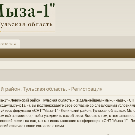
ователи
й район, Тульская область. - Регистрация
1" - Ленинский район, Тульская область.» (в дальнейшем «мы», «наш», «СНТ
1-6kc1ay4g.xn--p1ai»), вы подтверждаете своё согласие со следующими условиям
зуйтесь форумами «СНТ "Мыза-1" - Ленинский район, Тульская область.». Мы 
ем всё возможное, чтобы уведомить вас об этом. Вместе с тем, ответственно
нений лежит на вас, так как использование конференции «СНТ "Мыза-1" - Ле
овий означает ваше согласие с ними.