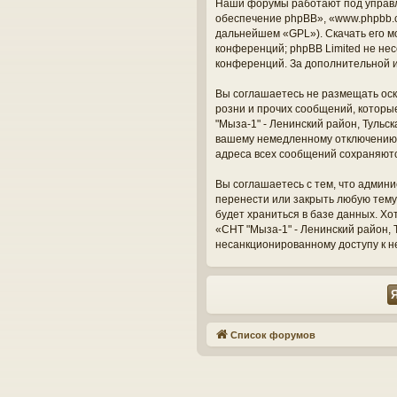
Наши форумы работают под управл
обеспечение phpBB», «www.phpbb.c
дальнейшем «GPL»). Скачать его м
конференций; phpBB Limited не нес
конференций. За дополнительной 
Вы соглашаетесь не размещать оск
розни и прочих сообщений, которы
"Мыза-1" - Ленинский район, Тульс
вашему немедленному отключению о
адреса всех сообщений сохраняют
Вы соглашаетесь с тем, что админи
перенести или закрыть любую тему
будет храниться в базе данных. Х
«СНТ "Мыза-1" - Ленинский район, Т
несанкционированному доступу к н
Список форумов