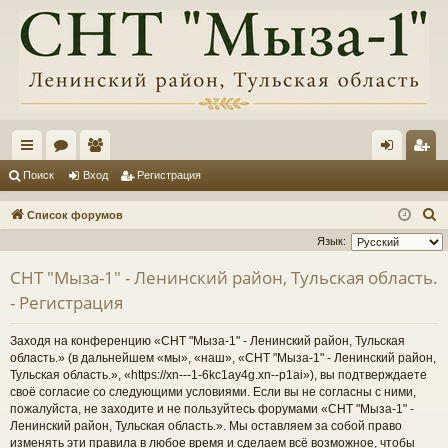
с
ор
ол
хо
ег
Поиск
Вход
Регистрация
ы
ум
ьз
д
ис
П
Список форумов
лк
ы
ов
тр
о
Язык:
и
и
ат
ац
СНТ "Мыза-1" - Ленинский район, Тульская область.
с
ел
ия
- Регистрация
к
и
Заходя на конференцию «СНТ "Мыза-1" - Ленинский район, Тульская
область.» (в дальнейшем «мы», «наш», «СНТ "Мыза-1" - Ленинский район,
Тульская область.», «https://xn---1-6kc1ay4g.xn--p1ai»), вы подтверждаете
своё согласие со следующими условиями. Если вы не согласны с ними,
пожалуйста, не заходите и не пользуйтесь форумами «СНТ "Мыза-1" -
Ленинский район, Тульская область.». Мы оставляем за собой право
изменять эти правила в любое время и сделаем всё возможное, чтобы