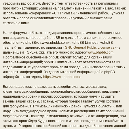
уведомить вас об этом. Вместе с тем, ответственность за регулярный
просмотр настойщих условий на предмет изменений лежит на вас, так как
использование конференции «СНТ "Мыза-1" - Ленинский район, Тульская
область.» после обновления/исправления условий означает ваше
согласие с ними.
Наши форумы работают под управлением программного обеспечения
для создания конференций phpBB (в дальнейшем «они», «программное
обеспечение phpBB», «www.phpbb.com», «phpBB Limited», «phpBB
Teams»), выпущенного по лицензии «
GNU General Public License v2
» (в
дальнейшем «GPL»). Скачать его можно по адресу
www.phpbb.com
.
Программное обеспечение phpBB служит только для организации
интернет-конференций; phpBB Limited не несёт ответственности за их
содержание и не управляет правилами поведения и использования таких
интернет-конференций. За дополнительной информацией о phpBB
обращайтесь по адресу
https://www.phpbb.com/
.
Вы соглашаетесь не размещать оскорбительных, угрожающих,
клеветнических сообщений, порнографических сообщений, призывов к
национальной розни и прочих сообщений, которые могут нарушить
законы вашей страны, страны, которая предоставляет услуги хостинга
для форумов «СНТ "Мыза-1" - Ленинский район, Тульская область.», или
нарушить международное право. Попытки размещения таких сообщений
могут привести к вашему немедленному отключению от конференции, при
этом ваш провайдер будет поставлен в известность, если мы сочтём это
нужным. IP-адреса всех сообщений сохраняются для обеспечения данной