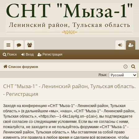
с
ор
ол
хо
ег
Поиск
Вход
Регистрация
ы
ум
ьз
д
ис
П
Список форумов
лк
ы
ов
тр
о
Язык:
и
и
ат
ац
СНТ "Мыза-1" - Ленинский район, Тульская область.
с
ел
ия
- Регистрация
к
и
Заходя на конференцию «СНТ "Мыза-1" - Ленинский район, Тульская
область.» (в дальнейшем «мы», «наш», «СНТ "Мыза-1" - Ленинский район,
Тульская область.», «https://xn---1-6kc1ay4g.xn--p1ai»), вы подтверждаете
своё согласие со следующими условиями. Если вы не согласны с ними,
пожалуйста, не заходите и не пользуйтесь форумами «СНТ "Мыза-1" -
Ленинский район, Тульская область.». Мы оставляем за собой право
изменять эти правила в любое время и сделаем всё возможное, чтобы