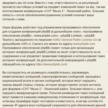
уведомить вас об этом. Вместе с тем, ответственность за регулярный
просмотр настойщих условий на предмет изменений лежит на вас, так как
использование конференции «СНТ "Мыза-1" - Ленинский район, Тульская
область.» после обновления/исправления условий означает ваше
согласие с ними.
Наши форумы работают под управлением программного обеспечения
для создания конференций phpBB (в дальнейшем «они», «программное
обеспечение phpBB», «www.phpbb.com», «phpBB Limited», «phpBB
Teams»), выпущенного по лицензии «
GNU General Public License v2
» (в
дальнейшем «GPL»). Скачать его можно по адресу
www.phpbb.com
.
Программное обеспечение phpBB служит только для организации
интернет-конференций; phpBB Limited не несёт ответственности за их
содержание и не управляет правилами поведения и использования таких
интернет-конференций. За дополнительной информацией о phpBB
обращайтесь по адресу
https://www.phpbb.com/
.
Вы соглашаетесь не размещать оскорбительных, угрожающих,
клеветнических сообщений, порнографических сообщений, призывов к
национальной розни и прочих сообщений, которые могут нарушить
законы вашей страны, страны, которая предоставляет услуги хостинга
для форумов «СНТ "Мыза-1" - Ленинский район, Тульская область.», или
нарушить международное право. Попытки размещения таких сообщений
могут привести к вашему немедленному отключению от конференции, при
этом ваш провайдер будет поставлен в известность, если мы сочтём это
нужным. IP-адреса всех сообщений сохраняются для обеспечения данной