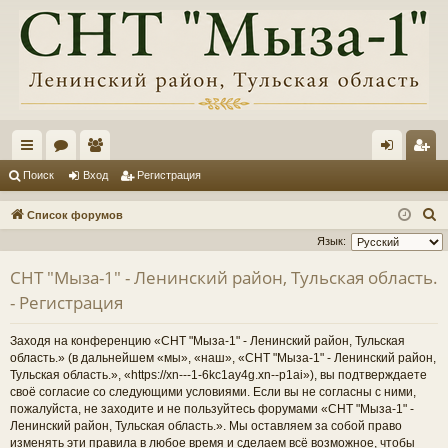
с
ор
ол
хо
ег
Поиск
Вход
Регистрация
ы
ум
ьз
д
ис
П
Список форумов
лк
ы
ов
тр
о
Язык:
и
и
ат
ац
СНТ "Мыза-1" - Ленинский район, Тульская область.
с
ел
ия
- Регистрация
к
и
Заходя на конференцию «СНТ "Мыза-1" - Ленинский район, Тульская
область.» (в дальнейшем «мы», «наш», «СНТ "Мыза-1" - Ленинский район,
Тульская область.», «https://xn---1-6kc1ay4g.xn--p1ai»), вы подтверждаете
своё согласие со следующими условиями. Если вы не согласны с ними,
пожалуйста, не заходите и не пользуйтесь форумами «СНТ "Мыза-1" -
Ленинский район, Тульская область.». Мы оставляем за собой право
изменять эти правила в любое время и сделаем всё возможное, чтобы