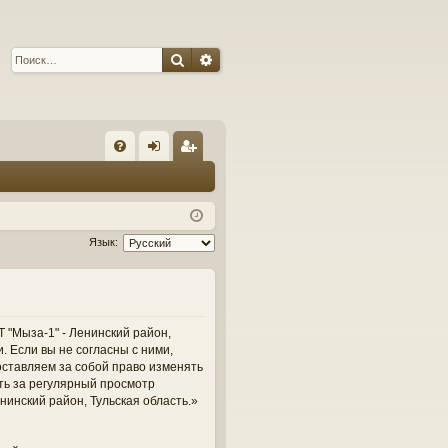
Поиск
Расширенный поиск
С
FA
хо
ег
Q
д
ис
тр
Язык:
ац
ия
 "Мыза-1" - Ленинский район,
и. Если вы не согласны с ними,
оставляем за собой право изменять
сть за регулярный просмотр
нинский район, Тульская область.»