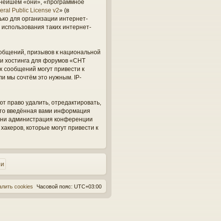
ьнейшем «они», «программное
ral Public License v2
» (в
ько для организации интернет-
 использования таких интернет-
общений, призывов к национальной
ги хостинга для форумов «СНТ
х сообщений могут привести к
и мы сочтём это нужным. IP-
ют право удалить, отредактировать,
 что введённая вами информация
, ни администрация конференции
 хакеров, которые могут привести к
алить cookies
Часовой пояс:
UTC+03:00