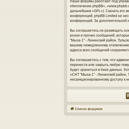
Наши форумы работают под управл
обеспечение phpBB», «www.phpbb.c
дальнейшем «GPL»). Скачать его м
конференций; phpBB Limited не нес
конференций. За дополнительной 
Вы соглашаетесь не размещать оск
розни и прочих сообщений, которы
"Мыза-1" - Ленинский район, Тульс
вашему немедленному отключению о
адреса всех сообщений сохраняют
Вы соглашаетесь с тем, что админи
перенести или закрыть любую тему
будет храниться в базе данных. Х
«СНТ "Мыза-1" - Ленинский район, Т
несанкционированному доступу к н
Список форумов