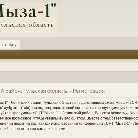
ователи
й район, Тульская область. - Регистрация
1" - Ленинский район, Тульская область.» (в дальнейшем «мы», «наш», «СНТ
1-6kc1ay4g.xn--p1ai»), вы подтверждаете своё согласие со следующими условиям
зуйтесь форумами «СНТ "Мыза-1" - Ленинский район, Тульская область.». Мы 
ем всё возможное, чтобы уведомить вас об этом. Вместе с тем, ответственно
нений лежит на вас, так как использование конференции «СНТ "Мыза-1" - Ле
овий означает ваше согласие с ними.