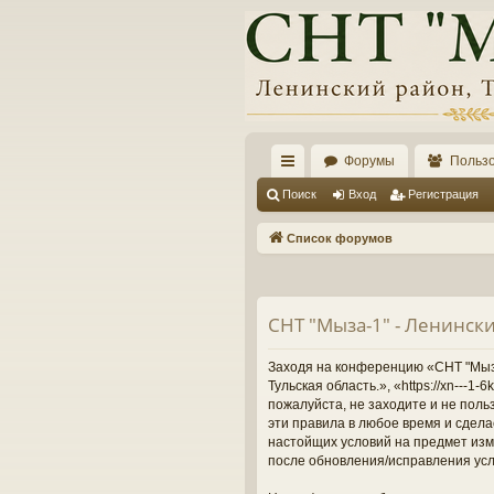
Форумы
Польз
с
Поиск
Вход
Регистрация
ы
Список форумов
лк
и
СНТ "Мыза-1" - Ленински
Заходя на конференцию «СНТ "Мыза-
Тульская область.», «https://xn---
пожалуйста, не заходите и не поль
эти правила в любое время и сдела
настойщих условий на предмет изме
после обновления/исправления усл