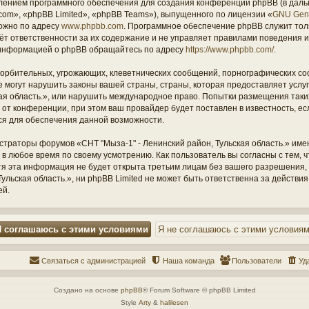
ением программного обеспечения для создания конференций phpBB (в дал
om», «phpBB Limited», «phpBB Teams»), выпущенного по лицензии «
GNU Gene
ожно по адресу
www.phpbb.com
. Программное обеспечение phpBB служит тол
ёт ответственности за их содержание и не управляет правилами поведения и
информацией о phpBB обращайтесь по адресу
https://www.phpbb.com/
.
орбительных, угрожающих, клеветнических сообщений, порнографических со
е могут нарушить законы вашей страны, страны, которая предоставляет услу
кая область.», или нарушить международное право. Попытки размещения таки
т конференции, при этом ваш провайдер будет поставлен в известность, есл
ся для обеспечения данной возможности.
страторы форумов «СНТ "Мыза-1" - Ленинский район, Тульская область.» име
 в любое время по своему усмотрению. Как пользователь вы согласны с тем,
отя эта информация не будет открыта третьим лицам без вашего разрешения
ульская область.», ни phpBB Limited не может быть ответственна за действия
ей.
Связаться с администрацией
Наша команда
Пользователи
Уд
Создано на основе
phpBB
® Forum Software © phpBB Limited
Style
Arty
&
halilesen