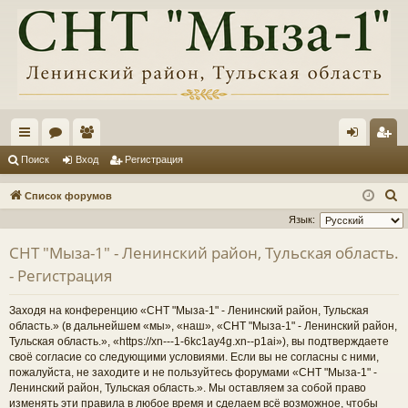
с
ор
ол
хо
ег
Поиск
Вход
Регистрация
ы
ум
ьз
д
ис
П
Список форумов
лк
ы
ов
тр
о
Язык:
и
и
ат
ац
СНТ "Мыза-1" - Ленинский район, Тульская область.
с
ел
ия
- Регистрация
к
и
Заходя на конференцию «СНТ "Мыза-1" - Ленинский район, Тульская
область.» (в дальнейшем «мы», «наш», «СНТ "Мыза-1" - Ленинский район,
Тульская область.», «https://xn---1-6kc1ay4g.xn--p1ai»), вы подтверждаете
своё согласие со следующими условиями. Если вы не согласны с ними,
пожалуйста, не заходите и не пользуйтесь форумами «СНТ "Мыза-1" -
Ленинский район, Тульская область.». Мы оставляем за собой право
изменять эти правила в любое время и сделаем всё возможное, чтобы