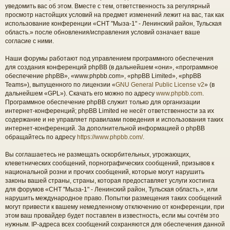
уведомить вас об этом. Вместе с тем, ответственность за регулярный
просмотр настойщих условий на предмет изменений лежит на вас, так как
использование конференции «СНТ "Мыза-1" - Ленинский район, Тульская
область.» после обновления/исправления условий означает ваше
согласие с ними.
Наши форумы работают под управлением программного обеспечения
для создания конференций phpBB (в дальнейшем «они», «программное
обеспечение phpBB», «www.phpbb.com», «phpBB Limited», «phpBB
Teams»), выпущенного по лицензии «
GNU General Public License v2
» (в
дальнейшем «GPL»). Скачать его можно по адресу
www.phpbb.com
.
Программное обеспечение phpBB служит только для организации
интернет-конференций; phpBB Limited не несёт ответственности за их
содержание и не управляет правилами поведения и использования таких
интернет-конференций. За дополнительной информацией о phpBB
обращайтесь по адресу
https://www.phpbb.com/
.
Вы соглашаетесь не размещать оскорбительных, угрожающих,
клеветнических сообщений, порнографических сообщений, призывов к
национальной розни и прочих сообщений, которые могут нарушить
законы вашей страны, страны, которая предоставляет услуги хостинга
для форумов «СНТ "Мыза-1" - Ленинский район, Тульская область.», или
нарушить международное право. Попытки размещения таких сообщений
могут привести к вашему немедленному отключению от конференции, при
этом ваш провайдер будет поставлен в известность, если мы сочтём это
нужным. IP-адреса всех сообщений сохраняются для обеспечения данной