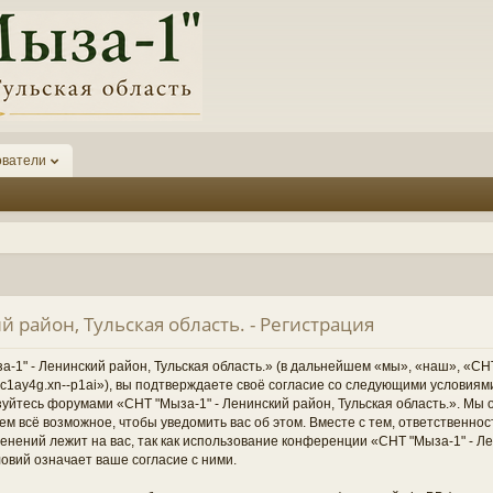
ователи
й район, Тульская область. - Регистрация
1" - Ленинский район, Тульская область.» (в дальнейшем «мы», «наш», «СНТ
1-6kc1ay4g.xn--p1ai»), вы подтверждаете своё согласие со следующими условиям
зуйтесь форумами «СНТ "Мыза-1" - Ленинский район, Тульская область.». Мы 
ем всё возможное, чтобы уведомить вас об этом. Вместе с тем, ответственно
нений лежит на вас, так как использование конференции «СНТ "Мыза-1" - Ле
овий означает ваше согласие с ними.