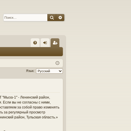
Поиск
Расширенный поиск
С
FA
хо
ег
Q
д
ис
тр
Язык:
ац
ия
 "Мыза-1" - Ленинский район,
и. Если вы не согласны с ними,
оставляем за собой право изменять
сть за регулярный просмотр
нинский район, Тульская область.»