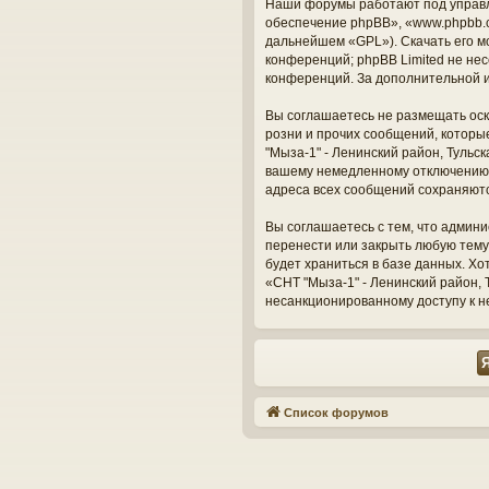
Наши форумы работают под управл
обеспечение phpBB», «www.phpbb.c
дальнейшем «GPL»). Скачать его м
конференций; phpBB Limited не нес
конференций. За дополнительной 
Вы соглашаетесь не размещать оск
розни и прочих сообщений, которы
"Мыза-1" - Ленинский район, Тульс
вашему немедленному отключению о
адреса всех сообщений сохраняют
Вы соглашаетесь с тем, что админи
перенести или закрыть любую тему
будет храниться в базе данных. Х
«СНТ "Мыза-1" - Ленинский район, Т
несанкционированному доступу к н
Список форумов