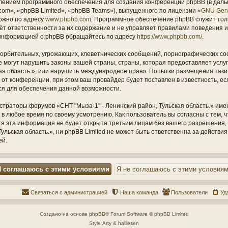
ением программного обеспечения для создания конференций phpBB (в дал
om», «phpBB Limited», «phpBB Teams»), выпущенного по лицензии «
GNU Gene
ожно по адресу
www.phpbb.com
. Программное обеспечение phpBB служит тол
ёт ответственности за их содержание и не управляет правилами поведения и
информацией о phpBB обращайтесь по адресу
https://www.phpbb.com/
.
орбительных, угрожающих, клеветнических сообщений, порнографических со
е могут нарушить законы вашей страны, страны, которая предоставляет услу
кая область.», или нарушить международное право. Попытки размещения таки
т конференции, при этом ваш провайдер будет поставлен в известность, есл
ся для обеспечения данной возможности.
страторы форумов «СНТ "Мыза-1" - Ленинский район, Тульская область.» име
 в любое время по своему усмотрению. Как пользователь вы согласны с тем,
отя эта информация не будет открыта третьим лицам без вашего разрешения
ульская область.», ни phpBB Limited не может быть ответственна за действия
ей.
Связаться с администрацией
Наша команда
Пользователи
Уд
Создано на основе
phpBB
® Forum Software © phpBB Limited
Style
Arty
&
halilesen