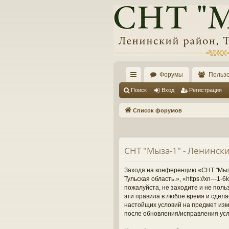
Форумы
Польз
с
Поиск
Вход
Регистрация
ы
Список форумов
лк
и
СНТ "Мыза-1" - Ленински
Заходя на конференцию «СНТ "Мыза-
Тульская область.», «https://xn---
пожалуйста, не заходите и не поль
эти правила в любое время и сдела
настойщих условий на предмет изме
после обновления/исправления усл