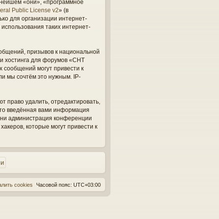
ьнейшем «они», «программное
ral Public License v2
» (в
ько для организации интернет-
 использования таких интернет-
общений, призывов к национальной
ги хостинга для форумов «СНТ
х сообщений могут привести к
и мы сочтём это нужным. IP-
ют право удалить, отредактировать,
 что введённая вами информация
, ни администрация конференции
 хакеров, которые могут привести к
алить cookies
Часовой пояс:
UTC+03:00