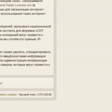
ьнейшем «они», «программное
ral Public License v2
» (в
ько для организации интернет-
 использования таких интернет-
общений, призывов к национальной
ги хостинга для форумов «СНТ
х сообщений могут привести к
и мы сочтём это нужным. IP-
ют право удалить, отредактировать,
 что введённая вами информация
, ни администрация конференции
 хакеров, которые могут привести к
алить cookies
Часовой пояс:
UTC+03:00