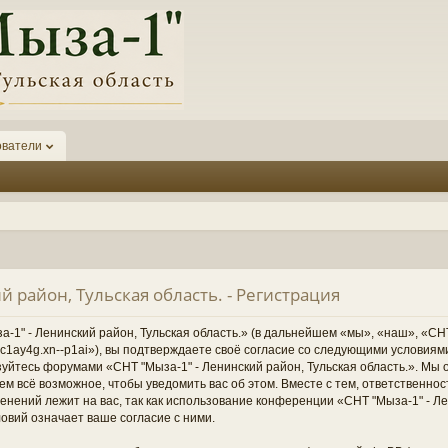
ователи
й район, Тульская область. - Регистрация
1" - Ленинский район, Тульская область.» (в дальнейшем «мы», «наш», «СНТ
1-6kc1ay4g.xn--p1ai»), вы подтверждаете своё согласие со следующими условиям
зуйтесь форумами «СНТ "Мыза-1" - Ленинский район, Тульская область.». Мы 
ем всё возможное, чтобы уведомить вас об этом. Вместе с тем, ответственно
нений лежит на вас, так как использование конференции «СНТ "Мыза-1" - Ле
овий означает ваше согласие с ними.