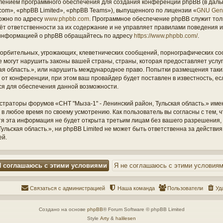
ением программного обеспечения для создания конференций phpBB (в дал
om», «phpBB Limited», «phpBB Teams»), выпущенного по лицензии «
GNU Gene
ожно по адресу
www.phpbb.com
. Программное обеспечение phpBB служит тол
ёт ответственности за их содержание и не управляет правилами поведения и
информацией о phpBB обращайтесь по адресу
https://www.phpbb.com/
.
орбительных, угрожающих, клеветнических сообщений, порнографических со
е могут нарушить законы вашей страны, страны, которая предоставляет услу
кая область.», или нарушить международное право. Попытки размещения таки
т конференции, при этом ваш провайдер будет поставлен в известность, есл
ся для обеспечения данной возможности.
страторы форумов «СНТ "Мыза-1" - Ленинский район, Тульская область.» име
 в любое время по своему усмотрению. Как пользователь вы согласны с тем,
отя эта информация не будет открыта третьим лицам без вашего разрешения
ульская область.», ни phpBB Limited не может быть ответственна за действия
ей.
Связаться с администрацией
Наша команда
Пользователи
Уд
Создано на основе
phpBB
® Forum Software © phpBB Limited
Style
Arty
&
halilesen