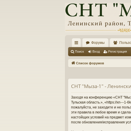
Форумы
Польз
с
Поиск
Вход
Регистрация
ы
Список форумов
лк
и
СНТ "Мыза-1" - Ленински
Заходя на конференцию «СНТ "Мыза-
Тульская область.», «https://xn---
пожалуйста, не заходите и не поль
эти правила в любое время и сдела
настойщих условий на предмет изме
после обновления/исправления усл