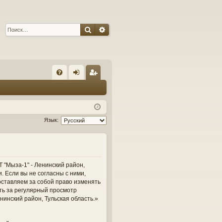
Поиск
Расширенный поиск
С
FA
хо
ег
Q
д
ис
тр
Язык:
ац
ия
 "Мыза-1" - Ленинский район,
и. Если вы не согласны с ними,
оставляем за собой право изменять
сть за регулярный просмотр
нинский район, Тульская область.»