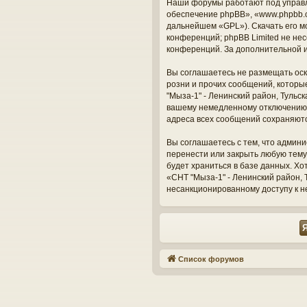
Наши форумы работают под управл
обеспечение phpBB», «www.phpbb.c
дальнейшем «GPL»). Скачать его м
конференций; phpBB Limited не нес
конференций. За дополнительной 
Вы соглашаетесь не размещать оск
розни и прочих сообщений, которы
"Мыза-1" - Ленинский район, Тульс
вашему немедленному отключению о
адреса всех сообщений сохраняют
Вы соглашаетесь с тем, что админи
перенести или закрыть любую тему
будет храниться в базе данных. Х
«СНТ "Мыза-1" - Ленинский район, Т
несанкционированному доступу к н
Список форумов