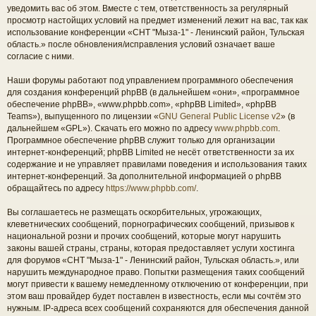
уведомить вас об этом. Вместе с тем, ответственность за регулярный
просмотр настойщих условий на предмет изменений лежит на вас, так как
использование конференции «СНТ "Мыза-1" - Ленинский район, Тульская
область.» после обновления/исправления условий означает ваше
согласие с ними.
Наши форумы работают под управлением программного обеспечения
для создания конференций phpBB (в дальнейшем «они», «программное
обеспечение phpBB», «www.phpbb.com», «phpBB Limited», «phpBB
Teams»), выпущенного по лицензии «
GNU General Public License v2
» (в
дальнейшем «GPL»). Скачать его можно по адресу
www.phpbb.com
.
Программное обеспечение phpBB служит только для организации
интернет-конференций; phpBB Limited не несёт ответственности за их
содержание и не управляет правилами поведения и использования таких
интернет-конференций. За дополнительной информацией о phpBB
обращайтесь по адресу
https://www.phpbb.com/
.
Вы соглашаетесь не размещать оскорбительных, угрожающих,
клеветнических сообщений, порнографических сообщений, призывов к
национальной розни и прочих сообщений, которые могут нарушить
законы вашей страны, страны, которая предоставляет услуги хостинга
для форумов «СНТ "Мыза-1" - Ленинский район, Тульская область.», или
нарушить международное право. Попытки размещения таких сообщений
могут привести к вашему немедленному отключению от конференции, при
этом ваш провайдер будет поставлен в известность, если мы сочтём это
нужным. IP-адреса всех сообщений сохраняются для обеспечения данной