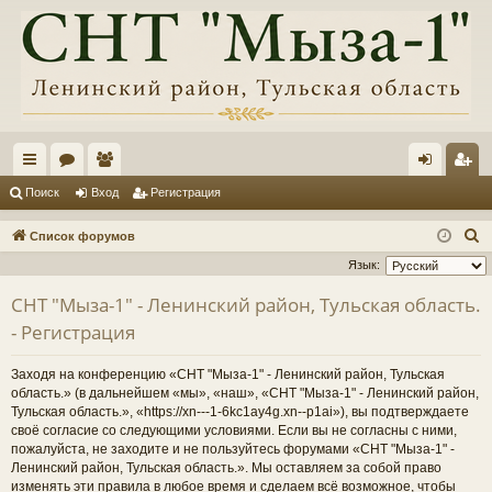
с
ор
ол
хо
ег
Поиск
Вход
Регистрация
ы
ум
ьз
д
ис
П
Список форумов
лк
ы
ов
тр
о
Язык:
и
и
ат
ац
СНТ "Мыза-1" - Ленинский район, Тульская область.
с
ел
ия
- Регистрация
к
и
Заходя на конференцию «СНТ "Мыза-1" - Ленинский район, Тульская
область.» (в дальнейшем «мы», «наш», «СНТ "Мыза-1" - Ленинский район,
Тульская область.», «https://xn---1-6kc1ay4g.xn--p1ai»), вы подтверждаете
своё согласие со следующими условиями. Если вы не согласны с ними,
пожалуйста, не заходите и не пользуйтесь форумами «СНТ "Мыза-1" -
Ленинский район, Тульская область.». Мы оставляем за собой право
изменять эти правила в любое время и сделаем всё возможное, чтобы