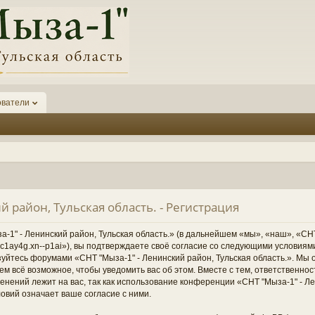
ователи
й район, Тульская область. - Регистрация
1" - Ленинский район, Тульская область.» (в дальнейшем «мы», «наш», «СНТ
1-6kc1ay4g.xn--p1ai»), вы подтверждаете своё согласие со следующими условиям
зуйтесь форумами «СНТ "Мыза-1" - Ленинский район, Тульская область.». Мы 
ем всё возможное, чтобы уведомить вас об этом. Вместе с тем, ответственно
нений лежит на вас, так как использование конференции «СНТ "Мыза-1" - Ле
овий означает ваше согласие с ними.