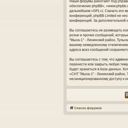
Наши форумы работают под управл
обеспечение phpBB», «www.phpbb.c
дальнейшем «GPL»). Скачать его м
конференций; phpBB Limited не нес
конференций. За дополнительной 
Вы соглашаетесь не размещать оск
розни и прочих сообщений, которы
"Мыза-1" - Ленинский район, Тульс
вашему немедленному отключению о
адреса всех сообщений сохраняют
Вы соглашаетесь с тем, что админи
перенести или закрыть любую тему
будет храниться в базе данных. Х
«СНТ "Мыза-1" - Ленинский район, Т
несанкционированному доступу к н
Список форумов