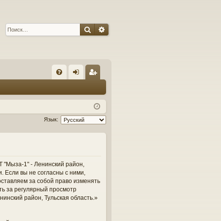
Поиск
Расширенный поиск
С
FA
хо
ег
Q
д
ис
тр
Язык:
ац
ия
 "Мыза-1" - Ленинский район,
и. Если вы не согласны с ними,
оставляем за собой право изменять
сть за регулярный просмотр
нинский район, Тульская область.»