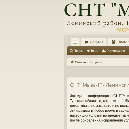
Форумы
Польз
с
Поиск
Вход
Регистрация
ы
Список форумов
лк
и
СНТ "Мыза-1" - Ленински
Заходя на конференцию «СНТ "Мыза-
Тульская область.», «https://xn---
пожалуйста, не заходите и не поль
эти правила в любое время и сдела
настойщих условий на предмет изме
после обновления/исправления усл