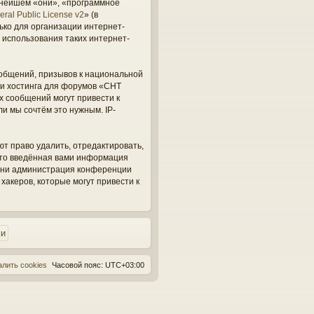
ьнейшем «они», «программное
ral Public License v2
» (в
ько для организации интернет-
 использования таких интернет-
общений, призывов к национальной
ги хостинга для форумов «СНТ
х сообщений могут привести к
и мы сочтём это нужным. IP-
ют право удалить, отредактировать,
 что введённая вами информация
, ни администрация конференции
 хакеров, которые могут привести к
алить cookies
Часовой пояс:
UTC+03:00