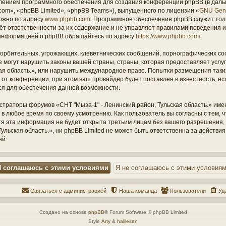
ением программного обеспечения для создания конференций phpBB (в дал
om», «phpBB Limited», «phpBB Teams»), выпущенного по лицензии «
GNU Gene
ожно по адресу
www.phpbb.com
. Программное обеспечение phpBB служит тол
ёт ответственности за их содержание и не управляет правилами поведения и
информацией о phpBB обращайтесь по адресу
https://www.phpbb.com/
.
орбительных, угрожающих, клеветнических сообщений, порнографических со
е могут нарушить законы вашей страны, страны, которая предоставляет услу
кая область.», или нарушить международное право. Попытки размещения таки
т конференции, при этом ваш провайдер будет поставлен в известность, есл
ся для обеспечения данной возможности.
страторы форумов «СНТ "Мыза-1" - Ленинский район, Тульская область.» име
 в любое время по своему усмотрению. Как пользователь вы согласны с тем,
отя эта информация не будет открыта третьим лицам без вашего разрешения
ульская область.», ни phpBB Limited не может быть ответственна за действия
ей.
Связаться с администрацией
Наша команда
Пользователи
Уд
Создано на основе
phpBB
® Forum Software © phpBB Limited
Style
Arty
&
halilesen