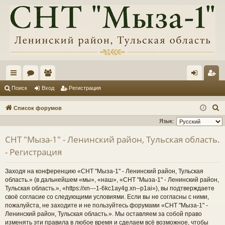
с
ор
ол
хо
ег
Поиск
Вход
Регистрация
ы
ум
ьз
д
ис
П
Список форумов
лк
ы
ов
тр
о
Язык:
и
и
ат
ац
СНТ "Мыза-1" - Ленинский район, Тульская область.
с
ел
ия
- Регистрация
к
и
Заходя на конференцию «СНТ "Мыза-1" - Ленинский район, Тульская
область.» (в дальнейшем «мы», «наш», «СНТ "Мыза-1" - Ленинский район,
Тульская область.», «https://xn---1-6kc1ay4g.xn--p1ai»), вы подтверждаете
своё согласие со следующими условиями. Если вы не согласны с ними,
пожалуйста, не заходите и не пользуйтесь форумами «СНТ "Мыза-1" -
Ленинский район, Тульская область.». Мы оставляем за собой право
изменять эти правила в любое время и сделаем всё возможное, чтобы