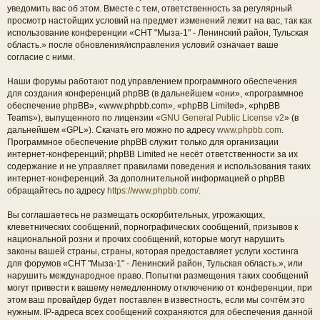
уведомить вас об этом. Вместе с тем, ответственность за регулярный
просмотр настойщих условий на предмет изменений лежит на вас, так как
использование конференции «СНТ "Мыза-1" - Ленинский район, Тульская
область.» после обновления/исправления условий означает ваше
согласие с ними.
Наши форумы работают под управлением программного обеспечения
для создания конференций phpBB (в дальнейшем «они», «программное
обеспечение phpBB», «www.phpbb.com», «phpBB Limited», «phpBB
Teams»), выпущенного по лицензии «
GNU General Public License v2
» (в
дальнейшем «GPL»). Скачать его можно по адресу
www.phpbb.com
.
Программное обеспечение phpBB служит только для организации
интернет-конференций; phpBB Limited не несёт ответственности за их
содержание и не управляет правилами поведения и использования таких
интернет-конференций. За дополнительной информацией о phpBB
обращайтесь по адресу
https://www.phpbb.com/
.
Вы соглашаетесь не размещать оскорбительных, угрожающих,
клеветнических сообщений, порнографических сообщений, призывов к
национальной розни и прочих сообщений, которые могут нарушить
законы вашей страны, страны, которая предоставляет услуги хостинга
для форумов «СНТ "Мыза-1" - Ленинский район, Тульская область.», или
нарушить международное право. Попытки размещения таких сообщений
могут привести к вашему немедленному отключению от конференции, при
этом ваш провайдер будет поставлен в известность, если мы сочтём это
нужным. IP-адреса всех сообщений сохраняются для обеспечения данной