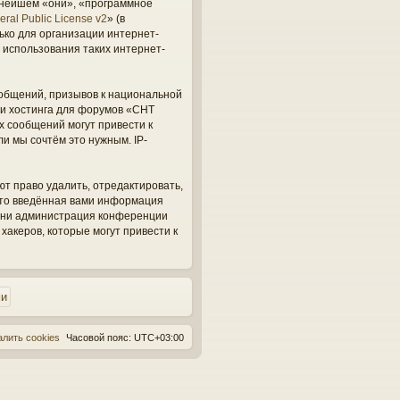
ьнейшем «они», «программное
ral Public License v2
» (в
ько для организации интернет-
 использования таких интернет-
общений, призывов к национальной
ги хостинга для форумов «СНТ
х сообщений могут привести к
и мы сочтём это нужным. IP-
ют право удалить, отредактировать,
 что введённая вами информация
, ни администрация конференции
 хакеров, которые могут привести к
алить cookies
Часовой пояс:
UTC+03:00