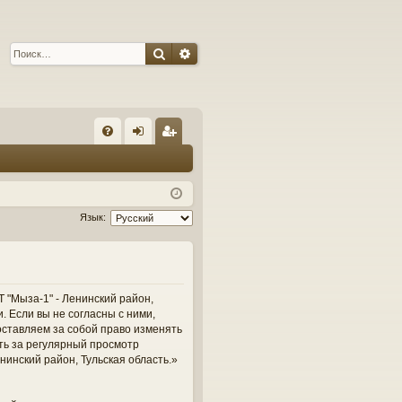
Поиск
Расширенный поиск
С
FA
хо
ег
Q
д
ис
тр
Язык:
ац
ия
 "Мыза-1" - Ленинский район,
и. Если вы не согласны с ними,
оставляем за собой право изменять
сть за регулярный просмотр
нинский район, Тульская область.»