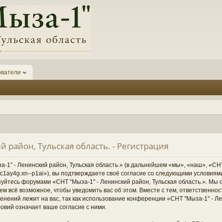
ователи
й район, Тульская область. - Регистрация
1" - Ленинский район, Тульская область.» (в дальнейшем «мы», «наш», «СНТ
1-6kc1ay4g.xn--p1ai»), вы подтверждаете своё согласие со следующими условиям
зуйтесь форумами «СНТ "Мыза-1" - Ленинский район, Тульская область.». Мы 
ем всё возможное, чтобы уведомить вас об этом. Вместе с тем, ответственно
нений лежит на вас, так как использование конференции «СНТ "Мыза-1" - Ле
овий означает ваше согласие с ними.