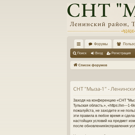
Форумы
Польз
с
Поиск
Вход
Регистрация
ы
Список форумов
лк
и
СНТ "Мыза-1" - Ленински
Заходя на конференцию «СНТ "Мыза-
Тульская область.», «https://xn---
пожалуйста, не заходите и не поль
эти правила в любое время и сдела
настойщих условий на предмет изме
после обновления/исправления усл