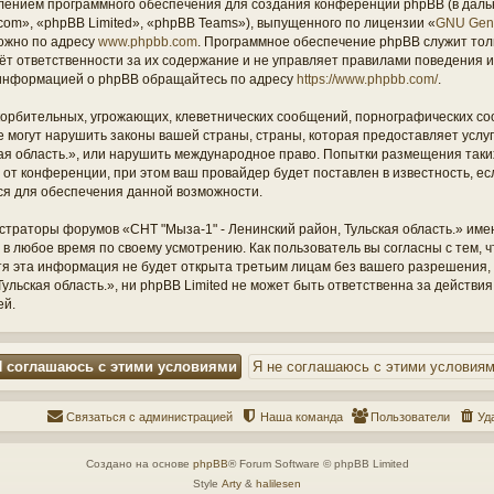
ением программного обеспечения для создания конференций phpBB (в дал
om», «phpBB Limited», «phpBB Teams»), выпущенного по лицензии «
GNU Gene
ожно по адресу
www.phpbb.com
. Программное обеспечение phpBB служит тол
ёт ответственности за их содержание и не управляет правилами поведения и
информацией о phpBB обращайтесь по адресу
https://www.phpbb.com/
.
орбительных, угрожающих, клеветнических сообщений, порнографических со
е могут нарушить законы вашей страны, страны, которая предоставляет услу
кая область.», или нарушить международное право. Попытки размещения таки
т конференции, при этом ваш провайдер будет поставлен в известность, есл
ся для обеспечения данной возможности.
страторы форумов «СНТ "Мыза-1" - Ленинский район, Тульская область.» име
 в любое время по своему усмотрению. Как пользователь вы согласны с тем,
отя эта информация не будет открыта третьим лицам без вашего разрешения
ульская область.», ни phpBB Limited не может быть ответственна за действия
ей.
Связаться с администрацией
Наша команда
Пользователи
Уд
Создано на основе
phpBB
® Forum Software © phpBB Limited
Style
Arty
&
halilesen