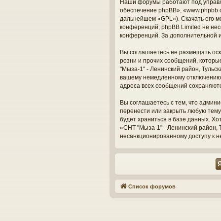
Наши форумы работают под управл
обеспечение phpBB», «www.phpbb.c
дальнейшем «GPL»). Скачать его м
конференций; phpBB Limited не нес
конференций. За дополнительной 
Вы соглашаетесь не размещать оск
розни и прочих сообщений, которы
"Мыза-1" - Ленинский район, Тульс
вашему немедленному отключению о
адреса всех сообщений сохраняют
Вы соглашаетесь с тем, что админи
перенести или закрыть любую тему
будет храниться в базе данных. Х
«СНТ "Мыза-1" - Ленинский район, Т
несанкционированному доступу к н
Список форумов