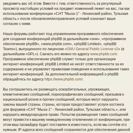
уведомить вас об этом. Вместе с тем, ответственность за регулярный
просмотр настойщих условий на предмет изменений лежит на вас, так как
использование конференции «СНТ "Мыза-1" - Ленинский район, Тульская
область.» после обновления/исправления условий означает ваше
согласие с ними.
Наши форумы работают под управлением программного обеспечения
для создания конференций phpBB (в дальнейшем «они», «программное
обеспечение phpBB», «www.phpbb.com», «phpBB Limited», «phpBB
Teams»), выпущенного по лицензии «
GNU General Public License v2
» (в
дальнейшем «GPL»). Скачать его можно по адресу
www.phpbb.com
.
Программное обеспечение phpBB служит только для организации
интернет-конференций; phpBB Limited не несёт ответственности за их
содержание и не управляет правилами поведения и использования таких
интернет-конференций. За дополнительной информацией о phpBB
обращайтесь по адресу
https://www.phpbb.com/
.
Вы соглашаетесь не размещать оскорбительных, угрожающих,
клеветнических сообщений, порнографических сообщений, призывов к
национальной розни и прочих сообщений, которые могут нарушить
законы вашей страны, страны, которая предоставляет услуги хостинга
для форумов «СНТ "Мыза-1" - Ленинский район, Тульская область.», или
нарушить международное право. Попытки размещения таких сообщений
могут привести к вашему немедленному отключению от конференции, при
этом ваш провайдер будет поставлен в известность, если мы сочтём это
нужным. IP-адреса всех сообщений сохраняются для обеспечения данной