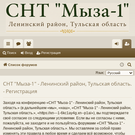
с
ор
ол
хо
ег
Поиск
Вход
Регистрация
ы
ум
ьз
д
ис
П
Список форумов
лк
ы
ов
тр
о
Язык:
и
и
ат
ац
СНТ "Мыза-1" - Ленинский район, Тульская область.
с
ел
ия
- Регистрация
к
и
Заходя на конференцию «СНТ "Мыза-1" - Ленинский район, Тульская
область.» (в дальнейшем «мы», «наш», «СНТ "Мыза-1" - Ленинский район,
Тульская область.», «https://xn---1-6kc1ay4g.xn--p1ai»), вы подтверждаете
своё согласие со следующими условиями. Если вы не согласны с ними,
пожалуйста, не заходите и не пользуйтесь форумами «СНТ "Мыза-1" -
Ленинский район, Тульская область.». Мы оставляем за собой право
изменять эти правила в любое время и сделаем всё возможное, чтобы