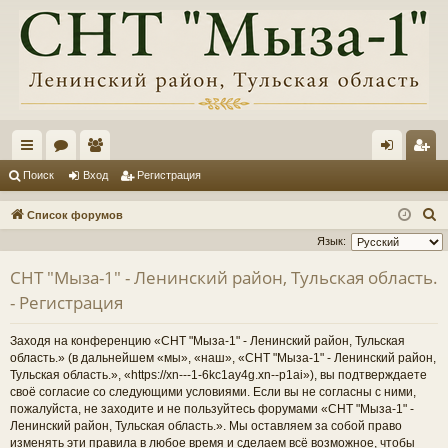
с
ор
ол
хо
ег
Поиск
Вход
Регистрация
ы
ум
ьз
д
ис
П
Список форумов
лк
ы
ов
тр
о
Язык:
и
и
ат
ац
СНТ "Мыза-1" - Ленинский район, Тульская область.
с
ел
ия
- Регистрация
к
и
Заходя на конференцию «СНТ "Мыза-1" - Ленинский район, Тульская
область.» (в дальнейшем «мы», «наш», «СНТ "Мыза-1" - Ленинский район,
Тульская область.», «https://xn---1-6kc1ay4g.xn--p1ai»), вы подтверждаете
своё согласие со следующими условиями. Если вы не согласны с ними,
пожалуйста, не заходите и не пользуйтесь форумами «СНТ "Мыза-1" -
Ленинский район, Тульская область.». Мы оставляем за собой право
изменять эти правила в любое время и сделаем всё возможное, чтобы