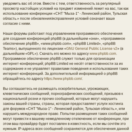
уведомить вас об этом. Вместе с тем, ответственность за регулярный
просмотр настойщих условий на предмет изменений лежит на вас, так как
использование конференции «СНТ "Мыза-1" - Ленинский район, Тульская
область.» после обновления/исправления условий означает ваше
согласие с ними.
Наши форумы работают под управлением программного обеспечения
для создания конференций phpBB (в дальнейшем «они», «программное
обеспечение phpBB», «www.phpbb.com», «phpBB Limited», «phpBB
Teams»), выпущенного по лицензии «
GNU General Public License v2
» (в
дальнейшем «GPL»). Скачать его можно по адресу
www.phpbb.com
.
Программное обеспечение phpBB служит только для организации
интернет-конференций; phpBB Limited не несёт ответственности за их
содержание и не управляет правилами поведения и использования таких
интернет-конференций. За дополнительной информацией о phpBB
обращайтесь по адресу
https://www.phpbb.com/
.
Вы соглашаетесь не размещать оскорбительных, угрожающих,
клеветнических сообщений, порнографических сообщений, призывов к
национальной розни и прочих сообщений, которые могут нарушить
законы вашей страны, страны, которая предоставляет услуги хостинга
для форумов «СНТ "Мыза-1" - Ленинский район, Тульская область.», или
нарушить международное право. Попытки размещения таких сообщений
могут привести к вашему немедленному отключению от конференции, при
этом ваш провайдер будет поставлен в известность, если мы сочтём это
нужным. IP-адреса всех сообщений сохраняются для обеспечения данной