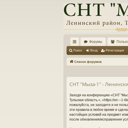
Форумы
Польз
с
Поиск
Вход
Регистрация
ы
Список форумов
лк
и
СНТ "Мыза-1" - Ленински
Заходя на конференцию «СНТ "Мыза-
Тульская область.», «https://xn---
пожалуйста, не заходите и не поль
эти правила в любое время и сдела
настойщих условий на предмет изме
после обновления/исправления усл