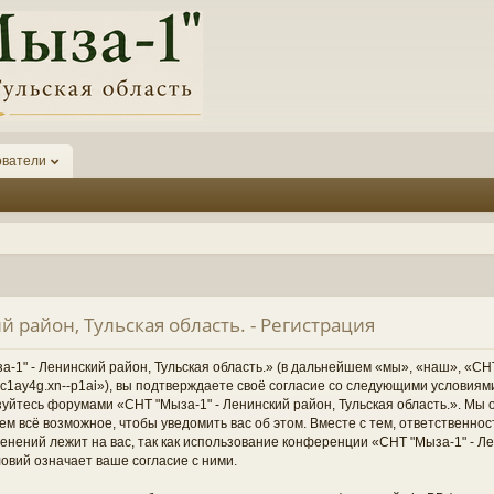
ователи
й район, Тульская область. - Регистрация
1" - Ленинский район, Тульская область.» (в дальнейшем «мы», «наш», «СНТ
1-6kc1ay4g.xn--p1ai»), вы подтверждаете своё согласие со следующими условиям
зуйтесь форумами «СНТ "Мыза-1" - Ленинский район, Тульская область.». Мы 
ем всё возможное, чтобы уведомить вас об этом. Вместе с тем, ответственно
нений лежит на вас, так как использование конференции «СНТ "Мыза-1" - Ле
овий означает ваше согласие с ними.