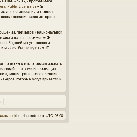
ьнейшем «они», «программное
ral Public License v2
» (в
ько для организации интернет-
 использования таких интернет-
общений, призывов к национальной
ги хостинга для форумов «СНТ
х сообщений могут привести к
и мы сочтём это нужным. IP-
ют право удалить, отредактировать,
 что введённая вами информация
, ни администрация конференции
 хакеров, которые могут привести к
алить cookies
Часовой пояс:
UTC+03:00