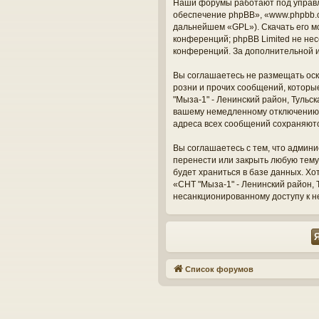
Наши форумы работают под управл
обеспечение phpBB», «www.phpbb.c
дальнейшем «GPL»). Скачать его м
конференций; phpBB Limited не нес
конференций. За дополнительной 
Вы соглашаетесь не размещать оск
розни и прочих сообщений, которы
"Мыза-1" - Ленинский район, Тульс
вашему немедленному отключению о
адреса всех сообщений сохраняют
Вы соглашаетесь с тем, что админи
перенести или закрыть любую тему
будет храниться в базе данных. Х
«СНТ "Мыза-1" - Ленинский район, Т
несанкционированному доступу к н
Список форумов