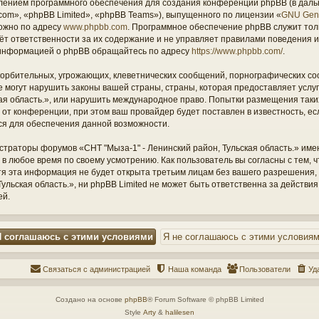
ением программного обеспечения для создания конференций phpBB (в дал
om», «phpBB Limited», «phpBB Teams»), выпущенного по лицензии «
GNU Gene
ожно по адресу
www.phpbb.com
. Программное обеспечение phpBB служит тол
ёт ответственности за их содержание и не управляет правилами поведения и
информацией о phpBB обращайтесь по адресу
https://www.phpbb.com/
.
орбительных, угрожающих, клеветнических сообщений, порнографических со
е могут нарушить законы вашей страны, страны, которая предоставляет услу
кая область.», или нарушить международное право. Попытки размещения таки
т конференции, при этом ваш провайдер будет поставлен в известность, есл
ся для обеспечения данной возможности.
страторы форумов «СНТ "Мыза-1" - Ленинский район, Тульская область.» име
 в любое время по своему усмотрению. Как пользователь вы согласны с тем,
отя эта информация не будет открыта третьим лицам без вашего разрешения
ульская область.», ни phpBB Limited не может быть ответственна за действия
ей.
Связаться с администрацией
Наша команда
Пользователи
Уд
Создано на основе
phpBB
® Forum Software © phpBB Limited
Style
Arty
&
halilesen