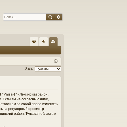
Поиск
Расширенный поиск
С
FA
хо
ег
Q
д
ис
тр
Язык:
ац
ия
 "Мыза-1" - Ленинский район,
и. Если вы не согласны с ними,
оставляем за собой право изменять
сть за регулярный просмотр
нинский район, Тульская область.»