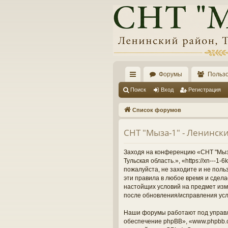
Форумы
Польз
с
Поиск
Вход
Регистрация
ы
Список форумов
лк
СНТ "Мыза-1" - Ленински
и
Заходя на конференцию «СНТ "Мыза-
Тульская область.», «https://xn---
пожалуйста, не заходите и не поль
эти правила в любое время и сдела
настойщих условий на предмет изме
после обновления/исправления усл
Наши форумы работают под управл
обеспечение phpBB», «www.phpbb.c