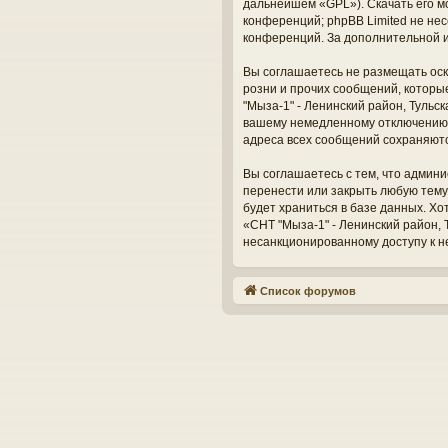
дальнейшем «GPL»). Скачать его м
конференций; phpBB Limited не нес
конференций. За дополнительной 
Вы соглашаетесь не размещать оск
розни и прочих сообщений, которы
"Мыза-1" - Ленинский район, Тульс
вашему немедленному отключению о
адреса всех сообщений сохраняют
Вы соглашаетесь с тем, что админи
перенести или закрыть любую тему
будет храниться в базе данных. Х
«СНТ "Мыза-1" - Ленинский район, Т
несанкционированному доступу к н
Список форумов