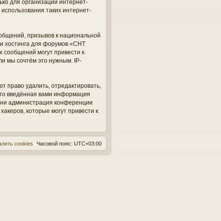
ько для организации интернет-
 использования таких интернет-
общений, призывов к национальной
ги хостинга для форумов «СНТ
х сообщений могут привести к
и мы сочтём это нужным. IP-
ют право удалить, отредактировать,
 что введённая вами информация
, ни администрация конференции
 хакеров, которые могут привести к
алить cookies
Часовой пояс:
UTC+03:00