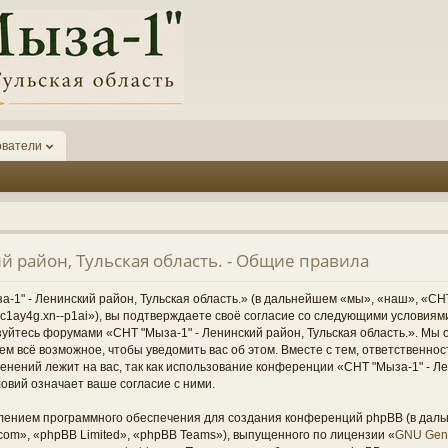
ователи
й район, Тульская область. - Общие правила
1" - Ленинский район, Тульская область.» (в дальнейшем «мы», «наш», «СНТ
1-6kc1ay4g.xn--p1ai»), вы подтверждаете своё согласие со следующими условиям
зуйтесь форумами «СНТ "Мыза-1" - Ленинский район, Тульская область.». Мы 
ем всё возможное, чтобы уведомить вас об этом. Вместе с тем, ответственно
нений лежит на вас, так как использование конференции «СНТ "Мыза-1" - Ле
овий означает ваше согласие с ними.
ением программного обеспечения для создания конференций phpBB (в дал
om», «phpBB Limited», «phpBB Teams»), выпущенного по лицензии «
GNU Gene