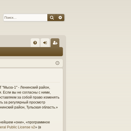
Поиск
Расширенный поиск
С
FA
хо
ег
Q
д
ис
тр
ац
ия
 "Мыза-1" - Ленинский район,
и. Если вы не согласны с ними,
оставляем за собой право изменять
сть за регулярный просмотр
нинский район, Тульская область.»
ьнейшем «они», «программное
ral Public License v2
» (в