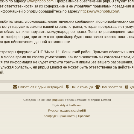
ожно по адресу
www.phpbb.com
. Программное обеспечение phpBB служит тол
ёт ответственности за их содержание и не управляет правилами поведения и
информацией о phpBB обращайтесь по адресу
https://www.phpbb.com/
.
орбительных, угрожающих, клеветнических сообщений, порнографических со
е могут нарушить законы вашей страны, страны, которая предоставляет услу
кая область.», или нарушить международное право. Попытки размещения таки
т конференции, при этом ваш провайдер будет поставлен в известность, есл
ся для обеспечения данной возможности.
страторы форумов «СНТ "Мыза-1" - Ленинский район, Тульская область.» име
 в любое время по своему усмотрению. Как пользователь вы согласны с тем,
отя эта информация не будет открыта третьим лицам без вашего разрешения
ульская область.», ни phpBB Limited не может быть ответственна за действия
ей.
Связаться с администрацией
Наша команда
Пользователи
Уд
Создано на основе
phpBB
® Forum Software © phpBB Limited
Style
Arty
&
halilesen
Русская поддержка phpBB
Конфиденциальность
|
Правила