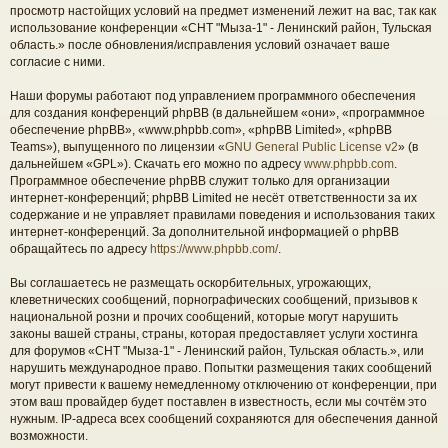
просмотр настойщих условий на предмет изменений лежит на вас, так как
использование конференции «СНТ "Мыза-1" - Ленинский район, Тульская
область.» после обновления/исправления условий означает ваше
согласие с ними.
Наши форумы работают под управлением программного обеспечения
для создания конференций phpBB (в дальнейшем «они», «программное
обеспечение phpBB», «www.phpbb.com», «phpBB Limited», «phpBB
Teams»), выпущенного по лицензии «
GNU General Public License v2
» (в
дальнейшем «GPL»). Скачать его можно по адресу
www.phpbb.com
.
Программное обеспечение phpBB служит только для организации
интернет-конференций; phpBB Limited не несёт ответственности за их
содержание и не управляет правилами поведения и использования таких
интернет-конференций. За дополнительной информацией о phpBB
обращайтесь по адресу
https://www.phpbb.com/
.
Вы соглашаетесь не размещать оскорбительных, угрожающих,
клеветнических сообщений, порнографических сообщений, призывов к
национальной розни и прочих сообщений, которые могут нарушить
законы вашей страны, страны, которая предоставляет услуги хостинга
для форумов «СНТ "Мыза-1" - Ленинский район, Тульская область.», или
нарушить международное право. Попытки размещения таких сообщений
могут привести к вашему немедленному отключению от конференции, при
этом ваш провайдер будет поставлен в известность, если мы сочтём это
нужным. IP-адреса всех сообщений сохраняются для обеспечения данной
возможности.