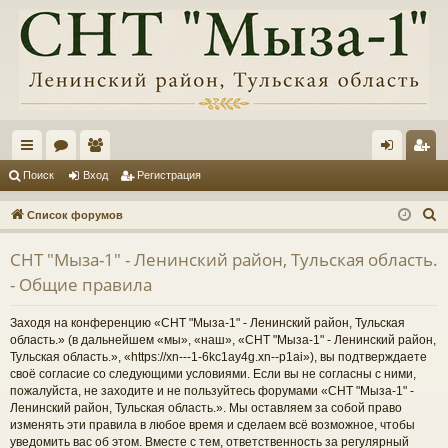
с
ор
ол
хо
ег
Поиск
Вход
Регистрация
ы
ум
ьз
д
ис
П
Список форумов
лк
ы
ов
тр
о
СНТ "Мыза-1" - Ленинский район, Тульская область.
и
и
ат
ац
- Общие правила
с
ел
ия
к
Заходя на конференцию «СНТ "Мыза-1" - Ленинский район, Тульская
и
область.» (в дальнейшем «мы», «наш», «СНТ "Мыза-1" - Ленинский район,
Тульская область.», «https://xn---1-6kc1ay4g.xn--p1ai»), вы подтверждаете
своё согласие со следующими условиями. Если вы не согласны с ними,
пожалуйста, не заходите и не пользуйтесь форумами «СНТ "Мыза-1" -
Ленинский район, Тульская область.». Мы оставляем за собой право
изменять эти правила в любое время и сделаем всё возможное, чтобы
уведомить вас об этом. Вместе с тем, ответственность за регулярный