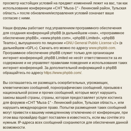
просмотр настойщих условий на предмет изменений лежит на вас, так как
использование конференции «СНТ "Мыза-1" - Ленинский район, Тульская
область.» после обновления/исправления условий означает ваше
согласие с ними.
Наши форумы работают под управлением программного обеспечения
для создания конференций phpBB (в дальнейшем «они», «программное
обеспечение phpBB», «www.phpbb.com», «phpBB Limited», «phpBB
Teams»), выпущенного по лицензии «
GNU General Public License v2
» (в
дальнейшем «GPL»). Скачать его можно по адресу
www.phpbb.com
.
Программное обеспечение phpBB служит только для организации
интернет-конференций; phpBB Limited не несёт ответственности за их
содержание и не управляет правилами поведения и использования таких
интернет-конференций. За дополнительной информацией о phpBB
обращайтесь по адресу
https://www.phpbb.com/
.
Вы соглашаетесь не размещать оскорбительных, угрожающих,
клеветнических сообщений, порнографических сообщений, призывов к
национальной розни и прочих сообщений, которые могут нарушить
законы вашей страны, страны, которая предоставляет услуги хостинга
для форумов «СНТ "Мыза-1" - Ленинский район, Тульская область.», или
нарушить международное право. Попытки размещения таких сообщений
могут привести к вашему немедленному отключению от конференции, при
этом ваш провайдер будет поставлен в известность, если мы сочтём это
нужным. IP-адреса всех сообщений сохраняются для обеспечения данной
возможности.