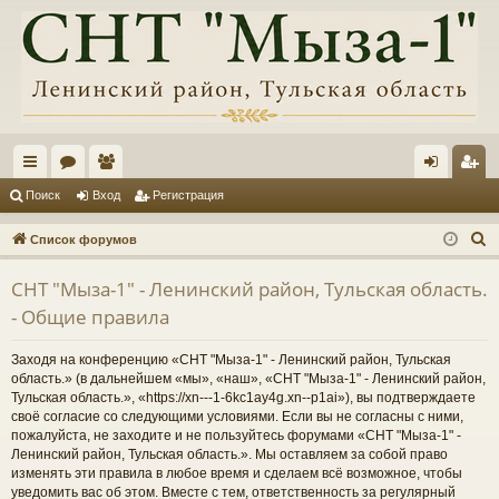
с
ор
ол
хо
ег
Поиск
Вход
Регистрация
ы
ум
ьз
д
ис
П
Список форумов
лк
ы
ов
тр
о
СНТ "Мыза-1" - Ленинский район, Тульская область.
и
и
ат
ац
- Общие правила
с
ел
ия
к
Заходя на конференцию «СНТ "Мыза-1" - Ленинский район, Тульская
и
область.» (в дальнейшем «мы», «наш», «СНТ "Мыза-1" - Ленинский район,
Тульская область.», «https://xn---1-6kc1ay4g.xn--p1ai»), вы подтверждаете
своё согласие со следующими условиями. Если вы не согласны с ними,
пожалуйста, не заходите и не пользуйтесь форумами «СНТ "Мыза-1" -
Ленинский район, Тульская область.». Мы оставляем за собой право
изменять эти правила в любое время и сделаем всё возможное, чтобы
уведомить вас об этом. Вместе с тем, ответственность за регулярный