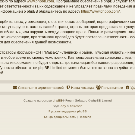
ожно по адресу
www.phpbb.com
. Программное обеспечение phpBB служит тол
ёт ответственности за их содержание и не управляет правилами поведения и
информацией о phpBB обращайтесь по адресу
https://www.phpbb.com/
.
орбительных, угрожающих, клеветнических сообщений, порнографических со
е могут нарушить законы вашей страны, страны, которая предоставляет услу
кая область.», или нарушить международное право. Попытки размещения таки
т конференции, при этом ваш провайдер будет поставлен в известность, есл
ся для обеспечения данной возможности.
страторы форумов «СНТ "Мыза-1" - Ленинский район, Тульская область.» име
 в любое время по своему усмотрению. Как пользователь вы согласны с тем,
отя эта информация не будет открыта третьим лицам без вашего разрешения
ульская область.», ни phpBB Limited не может быть ответственна за действия
ей.
Связаться с администрацией
Наша команда
Пользователи
Уд
Создано на основе
phpBB
® Forum Software © phpBB Limited
Style
Arty
&
halilesen
Русская поддержка phpBB
Конфиденциальность
|
Правила