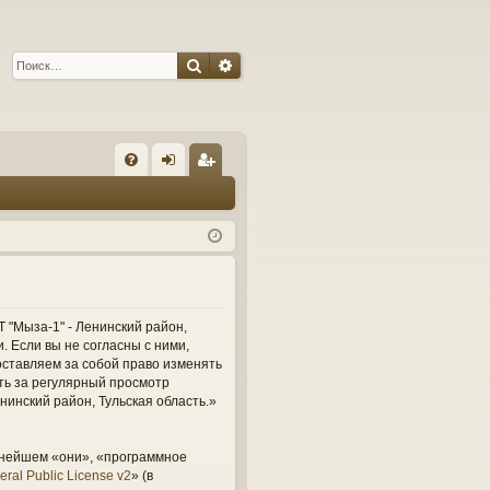
Поиск
Расширенный поиск
С
FA
хо
ег
Q
д
ис
тр
ац
ия
 "Мыза-1" - Ленинский район,
и. Если вы не согласны с ними,
оставляем за собой право изменять
сть за регулярный просмотр
нинский район, Тульская область.»
ьнейшем «они», «программное
ral Public License v2
» (в