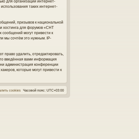
ько для организации интернет-
 использования таких интернет-
общений, призывов к национальной
ги хостинга для форумов «СНТ
х сообщений могут привести к
и мы сочтём это нужным. IP-
ют право удалить, отредактировать,
 что введённая вами информация
, ни администрация конференции
 хакеров, которые могут привести к
алить cookies
Часовой пояс:
UTC+03:00