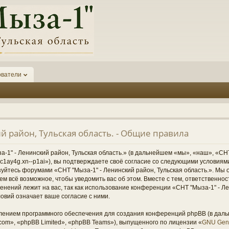
ователи
й район, Тульская область. - Общие правила
1" - Ленинский район, Тульская область.» (в дальнейшем «мы», «наш», «СНТ
1-6kc1ay4g.xn--p1ai»), вы подтверждаете своё согласие со следующими условиям
зуйтесь форумами «СНТ "Мыза-1" - Ленинский район, Тульская область.». Мы 
ем всё возможное, чтобы уведомить вас об этом. Вместе с тем, ответственно
нений лежит на вас, так как использование конференции «СНТ "Мыза-1" - Ле
овий означает ваше согласие с ними.
ением программного обеспечения для создания конференций phpBB (в дал
om», «phpBB Limited», «phpBB Teams»), выпущенного по лицензии «
GNU Gene