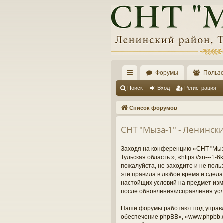
Форумы
Польз
с
Поиск
Вход
Регистрация
ы
Список форумов
лк
СНТ "Мыза-1" - Ленински
и
Заходя на конференцию «СНТ "Мыза-
Тульская область.», «https://xn---
пожалуйста, не заходите и не поль
эти правила в любое время и сдела
настойщих условий на предмет изме
после обновления/исправления усл
Наши форумы работают под управл
обеспечение phpBB», «www.phpbb.c