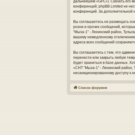
дальнейшем «GPL»). Скачать его м
конференций; phpBB Limited не нес
конференций. За дополнительной 
Вы соглашаетесь не размещать оск
розни и прочих сообщений, которы
"Мыза-1" - Ленинский район, Тульс
вашему немедленному отключению о
адреса всех сообщений сохраняют
Вы соглашаетесь с тем, что админи
перенести или закрыть любую тему
будет храниться в базе данных. Х
«СНТ "Мыза-1" - Ленинский район, Т
несанкционированному доступу к н
Список форумов