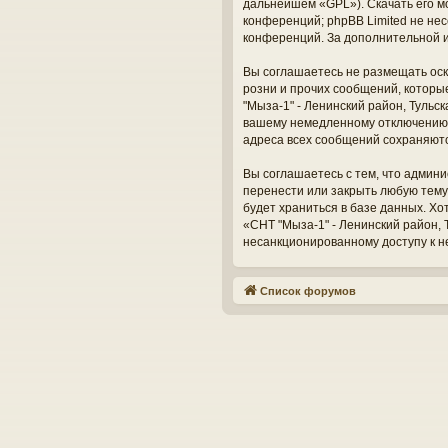
дальнейшем «GPL»). Скачать его м
конференций; phpBB Limited не нес
конференций. За дополнительной 
Вы соглашаетесь не размещать оск
розни и прочих сообщений, которы
"Мыза-1" - Ленинский район, Тульс
вашему немедленному отключению о
адреса всех сообщений сохраняют
Вы соглашаетесь с тем, что админи
перенести или закрыть любую тему
будет храниться в базе данных. Х
«СНТ "Мыза-1" - Ленинский район, Т
несанкционированному доступу к н
Список форумов