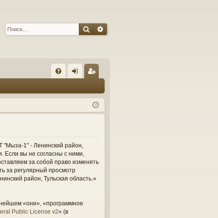
Поиск
Расширенный поиск
С
FA
хо
ег
Q
д
ис
тр
ац
ия
 "Мыза-1" - Ленинский район,
и. Если вы не согласны с ними,
оставляем за собой право изменять
сть за регулярный просмотр
нинский район, Тульская область.»
ьнейшем «они», «программное
ral Public License v2
» (в