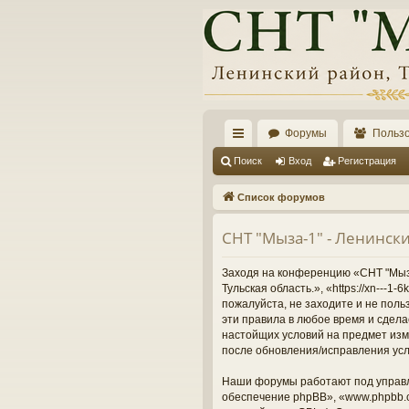
Форумы
Польз
с
Поиск
Вход
Регистрация
ы
Список форумов
лк
СНТ "Мыза-1" - Ленински
и
Заходя на конференцию «СНТ "Мыза-
Тульская область.», «https://xn---
пожалуйста, не заходите и не поль
эти правила в любое время и сдела
настойщих условий на предмет изме
после обновления/исправления усл
Наши форумы работают под управл
обеспечение phpBB», «www.phpbb.c