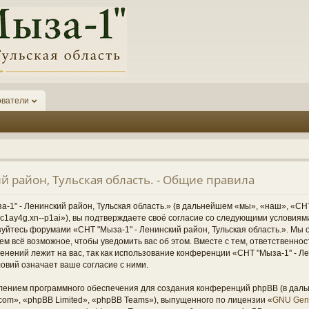
ователи
й район, Тульская область. - Общие правила
1" - Ленинский район, Тульская область.» (в дальнейшем «мы», «наш», «СНТ
1-6kc1ay4g.xn--p1ai»), вы подтверждаете своё согласие со следующими условиям
зуйтесь форумами «СНТ "Мыза-1" - Ленинский район, Тульская область.». Мы 
ем всё возможное, чтобы уведомить вас об этом. Вместе с тем, ответственно
нений лежит на вас, так как использование конференции «СНТ "Мыза-1" - Ле
овий означает ваше согласие с ними.
ением программного обеспечения для создания конференций phpBB (в дал
om», «phpBB Limited», «phpBB Teams»), выпущенного по лицензии «
GNU Gene