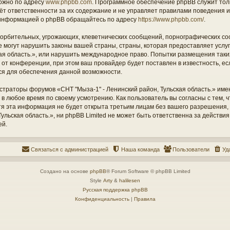
ожно по адресу
www.phpbb.com
. Программное обеспечение phpBB служит тол
ёт ответственности за их содержание и не управляет правилами поведения и
информацией о phpBB обращайтесь по адресу
https://www.phpbb.com/
.
орбительных, угрожающих, клеветнических сообщений, порнографических со
е могут нарушить законы вашей страны, страны, которая предоставляет услу
кая область.», или нарушить международное право. Попытки размещения таки
т конференции, при этом ваш провайдер будет поставлен в известность, есл
ся для обеспечения данной возможности.
страторы форумов «СНТ "Мыза-1" - Ленинский район, Тульская область.» име
 в любое время по своему усмотрению. Как пользователь вы согласны с тем,
отя эта информация не будет открыта третьим лицам без вашего разрешения
ульская область.», ни phpBB Limited не может быть ответственна за действия
ей.
Связаться с администрацией
Наша команда
Пользователи
Уд
Создано на основе
phpBB
® Forum Software © phpBB Limited
Style
Arty
&
halilesen
Русская поддержка phpBB
Конфиденциальность
|
Правила