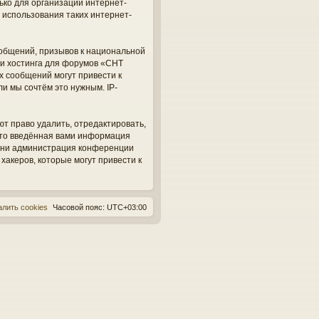
ько для организации интернет-
 использования таких интернет-
общений, призывов к национальной
ги хостинга для форумов «СНТ
х сообщений могут привести к
и мы сочтём это нужным. IP-
ют право удалить, отредактировать,
 что введённая вами информация
, ни администрация конференции
 хакеров, которые могут привести к
алить cookies
Часовой пояс:
UTC+03:00