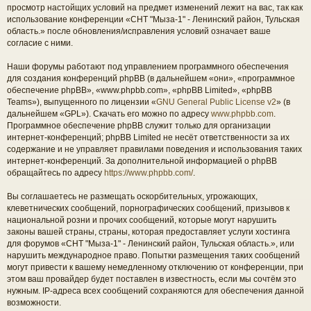
просмотр настойщих условий на предмет изменений лежит на вас, так как
использование конференции «СНТ "Мыза-1" - Ленинский район, Тульская
область.» после обновления/исправления условий означает ваше
согласие с ними.
Наши форумы работают под управлением программного обеспечения
для создания конференций phpBB (в дальнейшем «они», «программное
обеспечение phpBB», «www.phpbb.com», «phpBB Limited», «phpBB
Teams»), выпущенного по лицензии «
GNU General Public License v2
» (в
дальнейшем «GPL»). Скачать его можно по адресу
www.phpbb.com
.
Программное обеспечение phpBB служит только для организации
интернет-конференций; phpBB Limited не несёт ответственности за их
содержание и не управляет правилами поведения и использования таких
интернет-конференций. За дополнительной информацией о phpBB
обращайтесь по адресу
https://www.phpbb.com/
.
Вы соглашаетесь не размещать оскорбительных, угрожающих,
клеветнических сообщений, порнографических сообщений, призывов к
национальной розни и прочих сообщений, которые могут нарушить
законы вашей страны, страны, которая предоставляет услуги хостинга
для форумов «СНТ "Мыза-1" - Ленинский район, Тульская область.», или
нарушить международное право. Попытки размещения таких сообщений
могут привести к вашему немедленному отключению от конференции, при
этом ваш провайдер будет поставлен в известность, если мы сочтём это
нужным. IP-адреса всех сообщений сохраняются для обеспечения данной
возможности.