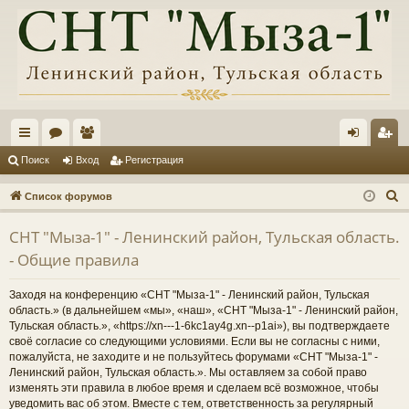
с
ор
ол
хо
ег
Поиск
Вход
Регистрация
ы
ум
ьз
д
ис
П
Список форумов
лк
ы
ов
тр
о
СНТ "Мыза-1" - Ленинский район, Тульская область.
и
и
ат
ац
- Общие правила
с
ел
ия
к
Заходя на конференцию «СНТ "Мыза-1" - Ленинский район, Тульская
и
область.» (в дальнейшем «мы», «наш», «СНТ "Мыза-1" - Ленинский район,
Тульская область.», «https://xn---1-6kc1ay4g.xn--p1ai»), вы подтверждаете
своё согласие со следующими условиями. Если вы не согласны с ними,
пожалуйста, не заходите и не пользуйтесь форумами «СНТ "Мыза-1" -
Ленинский район, Тульская область.». Мы оставляем за собой право
изменять эти правила в любое время и сделаем всё возможное, чтобы
уведомить вас об этом. Вместе с тем, ответственность за регулярный