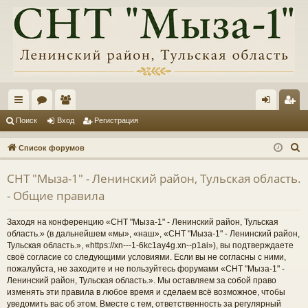
с
ор
ол
хо
ег
Поиск
Вход
Регистрация
ы
ум
ьз
д
ис
П
Список форумов
лк
ы
ов
тр
о
СНТ "Мыза-1" - Ленинский район, Тульская область.
и
и
ат
ац
- Общие правила
с
ел
ия
к
Заходя на конференцию «СНТ "Мыза-1" - Ленинский район, Тульская
и
область.» (в дальнейшем «мы», «наш», «СНТ "Мыза-1" - Ленинский район,
Тульская область.», «https://xn---1-6kc1ay4g.xn--p1ai»), вы подтверждаете
своё согласие со следующими условиями. Если вы не согласны с ними,
пожалуйста, не заходите и не пользуйтесь форумами «СНТ "Мыза-1" -
Ленинский район, Тульская область.». Мы оставляем за собой право
изменять эти правила в любое время и сделаем всё возможное, чтобы
уведомить вас об этом. Вместе с тем, ответственность за регулярный