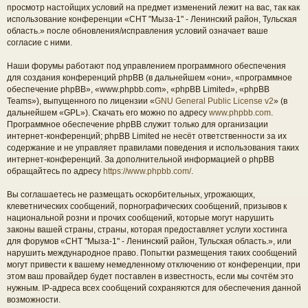
просмотр настойщих условий на предмет изменений лежит на вас, так как
использование конференции «СНТ "Мыза-1" - Ленинский район, Тульская
область.» после обновления/исправления условий означает ваше
согласие с ними.
Наши форумы работают под управлением программного обеспечения
для создания конференций phpBB (в дальнейшем «они», «программное
обеспечение phpBB», «www.phpbb.com», «phpBB Limited», «phpBB
Teams»), выпущенного по лицензии «
GNU General Public License v2
» (в
дальнейшем «GPL»). Скачать его можно по адресу
www.phpbb.com
.
Программное обеспечение phpBB служит только для организации
интернет-конференций; phpBB Limited не несёт ответственности за их
содержание и не управляет правилами поведения и использования таких
интернет-конференций. За дополнительной информацией о phpBB
обращайтесь по адресу
https://www.phpbb.com/
.
Вы соглашаетесь не размещать оскорбительных, угрожающих,
клеветнических сообщений, порнографических сообщений, призывов к
национальной розни и прочих сообщений, которые могут нарушить
законы вашей страны, страны, которая предоставляет услуги хостинга
для форумов «СНТ "Мыза-1" - Ленинский район, Тульская область.», или
нарушить международное право. Попытки размещения таких сообщений
могут привести к вашему немедленному отключению от конференции, при
этом ваш провайдер будет поставлен в известность, если мы сочтём это
нужным. IP-адреса всех сообщений сохраняются для обеспечения данной
возможности.