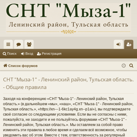
с
ор
ол
хо
ег
Поиск
Вход
Регистрация
ы
ум
ьз
д
ис
П
Список форумов
лк
ы
ов
тр
о
СНТ "Мыза-1" - Ленинский район, Тульская область.
и
и
ат
ац
- Общие правила
с
ел
ия
к
Заходя на конференцию «СНТ "Мыза-1" - Ленинский район, Тульская
и
область.» (в дальнейшем «мы», «наш», «СНТ "Мыза-1" - Ленинский район,
Тульская область.», «https://xn---1-6kc1ay4g.xn--p1ai»), вы подтверждаете
своё согласие со следующими условиями. Если вы не согласны с ними,
пожалуйста, не заходите и не пользуйтесь форумами «СНТ "Мыза-1" -
Ленинский район, Тульская область.». Мы оставляем за собой право
изменять эти правила в любое время и сделаем всё возможное, чтобы
уведомить вас об этом. Вместе с тем, ответственность за регулярный