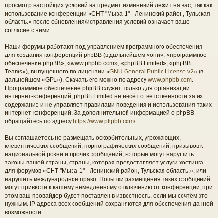
просмотр настойщих условий на предмет изменений лежит на вас, так как
использование конференции «СНТ "Мыза-1" - Ленинский район, Тульская
область.» после обновления/исправления условий означает ваше
согласие с ними.
Наши форумы работают под управлением программного обеспечения
для создания конференций phpBB (в дальнейшем «они», «программное
обеспечение phpBB», «www.phpbb.com», «phpBB Limited», «phpBB
Teams»), выпущенного по лицензии «
GNU General Public License v2
» (в
дальнейшем «GPL»). Скачать его можно по адресу
www.phpbb.com
.
Программное обеспечение phpBB служит только для организации
интернет-конференций; phpBB Limited не несёт ответственности за их
содержание и не управляет правилами поведения и использования таких
интернет-конференций. За дополнительной информацией о phpBB
обращайтесь по адресу
https://www.phpbb.com/
.
Вы соглашаетесь не размещать оскорбительных, угрожающих,
клеветнических сообщений, порнографических сообщений, призывов к
национальной розни и прочих сообщений, которые могут нарушить
законы вашей страны, страны, которая предоставляет услуги хостинга
для форумов «СНТ "Мыза-1" - Ленинский район, Тульская область.», или
нарушить международное право. Попытки размещения таких сообщений
могут привести к вашему немедленному отключению от конференции, при
этом ваш провайдер будет поставлен в известность, если мы сочтём это
нужным. IP-адреса всех сообщений сохраняются для обеспечения данной
возможности.