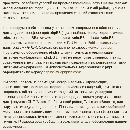
просмотр настойщих условий на предмет изменений лежит на вас, так как
использование конференции «СНТ "Мыза-1" - Ленинский район, Тульская
область.» после обновления/исправления условий означает ваше
согласие с ними.
Наши форумы работают под управлением программного обеспечения
для создания конференций phpBB (в дальнейшем «они», «программное
обеспечение phpBB», «www.phpbb.com», «phpBB Limited», «phpBB
Teams»), выпущенного по лицензии «
GNU General Public License v2
» (в
дальнейшем «GPL»). Скачать его можно по адресу
www.phpbb.com
.
Программное обеспечение phpBB служит только для организации
интернет-конференций; phpBB Limited не несёт ответственности за их
содержание и не управляет правилами поведения и использования таких
интернет-конференций. За дополнительной информацией о phpBB
обращайтесь по адресу
https://www.phpbb.com/
.
Вы соглашаетесь не размещать оскорбительных, угрожающих,
клеветнических сообщений, порнографических сообщений, призывов к
национальной розни и прочих сообщений, которые могут нарушить
законы вашей страны, страны, которая предоставляет услуги хостинга
для форумов «СНТ "Мыза-1" - Ленинский район, Тульская область.», или
нарушить международное право. Попытки размещения таких сообщений
могут привести к вашему немедленному отключению от конференции, при
этом ваш провайдер будет поставлен в известность, если мы сочтём это
нужным. IP-адреса всех сообщений сохраняются для обеспечения данной
возможности.