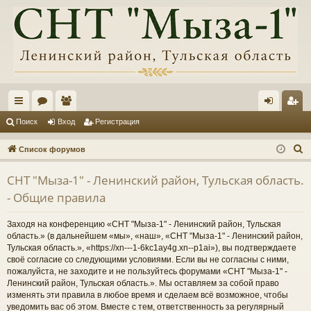
с
ор
ол
хо
ег
Поиск
Вход
Регистрация
ы
ум
ьз
д
ис
П
Список форумов
лк
ы
ов
тр
о
СНТ "Мыза-1" - Ленинский район, Тульская область.
и
и
ат
ац
- Общие правила
с
ел
ия
к
Заходя на конференцию «СНТ "Мыза-1" - Ленинский район, Тульская
и
область.» (в дальнейшем «мы», «наш», «СНТ "Мыза-1" - Ленинский район,
Тульская область.», «https://xn---1-6kc1ay4g.xn--p1ai»), вы подтверждаете
своё согласие со следующими условиями. Если вы не согласны с ними,
пожалуйста, не заходите и не пользуйтесь форумами «СНТ "Мыза-1" -
Ленинский район, Тульская область.». Мы оставляем за собой право
изменять эти правила в любое время и сделаем всё возможное, чтобы
уведомить вас об этом. Вместе с тем, ответственность за регулярный