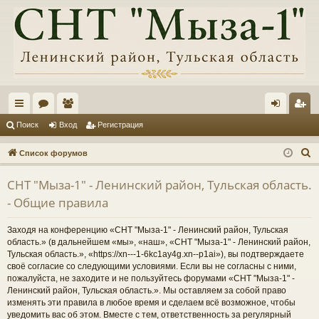
с
ор
ол
хо
ег
Поиск
Вход
Регистрация
ы
ум
ьз
д
ис
П
Список форумов
лк
ы
ов
тр
о
СНТ "Мыза-1" - Ленинский район, Тульская область.
и
и
ат
ац
- Общие правила
с
ел
ия
к
Заходя на конференцию «СНТ "Мыза-1" - Ленинский район, Тульская
и
область.» (в дальнейшем «мы», «наш», «СНТ "Мыза-1" - Ленинский район,
Тульская область.», «https://xn---1-6kc1ay4g.xn--p1ai»), вы подтверждаете
своё согласие со следующими условиями. Если вы не согласны с ними,
пожалуйста, не заходите и не пользуйтесь форумами «СНТ "Мыза-1" -
Ленинский район, Тульская область.». Мы оставляем за собой право
изменять эти правила в любое время и сделаем всё возможное, чтобы
уведомить вас об этом. Вместе с тем, ответственность за регулярный