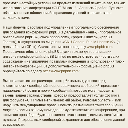
просмотр настойщих условий на предмет изменений лежит на вас, так как
использование конференции «СНТ "Мыза-1" - Ленинский район, Тульская
область.» после обновления/исправления условий означает ваше
согласие с ними.
Наши форумы работают под управлением программного обеспечения
для создания конференций phpBB (в дальнейшем «они», «программное
обеспечение phpBB», «www.phpbb.com», «phpBB Limited», «phpBB
Teams»), выпущенного по лицензии «
GNU General Public License v2
» (в
дальнейшем «GPL»). Скачать его можно по адресу
www.phpbb.com
.
Программное обеспечение phpBB служит только для организации
интернет-конференций; phpBB Limited не несёт ответственности за их
содержание и не управляет правилами поведения и использования таких
интернет-конференций. За дополнительной информацией о phpBB
обращайтесь по адресу
https://www.phpbb.com/
.
Вы соглашаетесь не размещать оскорбительных, угрожающих,
клеветнических сообщений, порнографических сообщений, призывов к
национальной розни и прочих сообщений, которые могут нарушить
законы вашей страны, страны, которая предоставляет услуги хостинга
для форумов «СНТ "Мыза-1" - Ленинский район, Тульская область.», или
нарушить международное право. Попытки размещения таких сообщений
могут привести к вашему немедленному отключению от конференции, при
этом ваш провайдер будет поставлен в известность, если мы сочтём это
нужным. IP-адреса всех сообщений сохраняются для обеспечения данной
возможности.