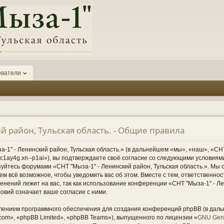
ователи
й район, Тульская область. - Общие правила
1" - Ленинский район, Тульская область.» (в дальнейшем «мы», «наш», «СНТ
1-6kc1ay4g.xn--p1ai»), вы подтверждаете своё согласие со следующими условиям
зуйтесь форумами «СНТ "Мыза-1" - Ленинский район, Тульская область.». Мы 
ем всё возможное, чтобы уведомить вас об этом. Вместе с тем, ответственно
нений лежит на вас, так как использование конференции «СНТ "Мыза-1" - Ле
овий означает ваше согласие с ними.
ением программного обеспечения для создания конференций phpBB (в дал
om», «phpBB Limited», «phpBB Teams»), выпущенного по лицензии «
GNU Gene