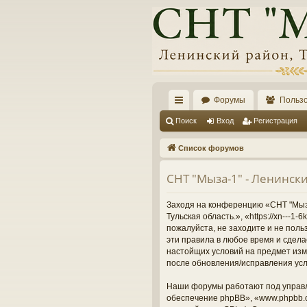
Форумы
Польз
с
Поиск
Вход
Регистрация
ы
Список форумов
лк
СНТ "Мыза-1" - Ленински
и
Заходя на конференцию «СНТ "Мыза-
Тульская область.», «https://xn---
пожалуйста, не заходите и не поль
эти правила в любое время и сдела
настойщих условий на предмет изме
после обновления/исправления усл
Наши форумы работают под управл
обеспечение phpBB», «www.phpbb.c