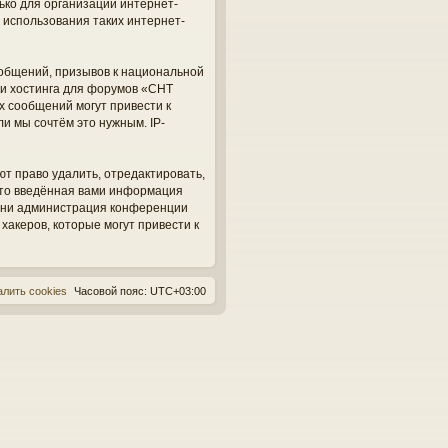
ько для организации интернет-
 использования таких интернет-
общений, призывов к национальной
ги хостинга для форумов «СНТ
х сообщений могут привести к
и мы сочтём это нужным. IP-
ют право удалить, отредактировать,
 что введённая вами информация
, ни администрация конференции
 хакеров, которые могут привести к
алить cookies
Часовой пояс:
UTC+03:00