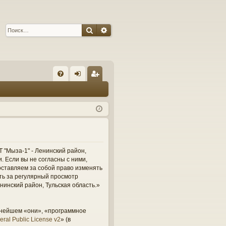
Поиск
Расширенный поиск
С
FA
хо
ег
Q
д
ис
тр
ац
ия
 "Мыза-1" - Ленинский район,
и. Если вы не согласны с ними,
оставляем за собой право изменять
сть за регулярный просмотр
нинский район, Тульская область.»
ьнейшем «они», «программное
ral Public License v2
» (в