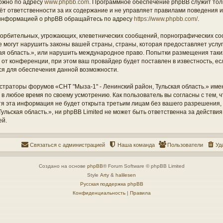
ожно по адресу
www.phpbb.com
. Программное обеспечение phpBB служит тол
ёт ответственности за их содержание и не управляет правилами поведения и
информацией о phpBB обращайтесь по адресу
https://www.phpbb.com/
.
орбительных, угрожающих, клеветнических сообщений, порнографических со
е могут нарушить законы вашей страны, страны, которая предоставляет услу
кая область.», или нарушить международное право. Попытки размещения таки
т конференции, при этом ваш провайдер будет поставлен в известность, есл
ся для обеспечения данной возможности.
страторы форумов «СНТ "Мыза-1" - Ленинский район, Тульская область.» име
 в любое время по своему усмотрению. Как пользователь вы согласны с тем,
отя эта информация не будет открыта третьим лицам без вашего разрешения
ульская область.», ни phpBB Limited не может быть ответственна за действия
ей.
Связаться с администрацией
Наша команда
Пользователи
Уд
Создано на основе
phpBB
® Forum Software © phpBB Limited
Style
Arty
&
halilesen
Русская поддержка phpBB
Конфиденциальность
|
Правила