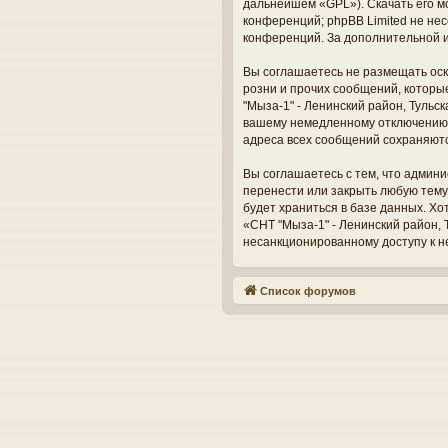
дальнейшем «GPL»). Скачать его м
конференций; phpBB Limited не нес
конференций. За дополнительной 
Вы соглашаетесь не размещать оск
розни и прочих сообщений, которы
"Мыза-1" - Ленинский район, Тульс
вашему немедленному отключению о
адреса всех сообщений сохраняют
Вы соглашаетесь с тем, что админи
перенести или закрыть любую тему
будет храниться в базе данных. Х
«СНТ "Мыза-1" - Ленинский район, Т
несанкционированному доступу к н
Список форумов