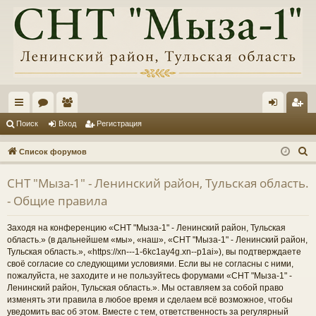
с
ор
ол
хо
ег
Поиск
Вход
Регистрация
ы
ум
ьз
д
ис
П
Список форумов
лк
ы
ов
тр
о
СНТ "Мыза-1" - Ленинский район, Тульская область.
и
и
ат
ац
- Общие правила
с
ел
ия
к
Заходя на конференцию «СНТ "Мыза-1" - Ленинский район, Тульская
и
область.» (в дальнейшем «мы», «наш», «СНТ "Мыза-1" - Ленинский район,
Тульская область.», «https://xn---1-6kc1ay4g.xn--p1ai»), вы подтверждаете
своё согласие со следующими условиями. Если вы не согласны с ними,
пожалуйста, не заходите и не пользуйтесь форумами «СНТ "Мыза-1" -
Ленинский район, Тульская область.». Мы оставляем за собой право
изменять эти правила в любое время и сделаем всё возможное, чтобы
уведомить вас об этом. Вместе с тем, ответственность за регулярный