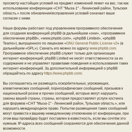
просмотр настойщих условий на предмет изменений лежит на вас, так как
использование конференции «СНТ "Мыза-1" - Ленинский район, Тульская
область.» после обновления/исправления условий означает ваше
согласие с ними.
Наши форумы работают под управлением программного обеспечения
для создания конференций phpBB (в дальнейшем «они», «программное
обеспечение phpBB», «www.phpbb.com», «phpBB Limited», «phpBB
Teams»), выпущенного по лицензии «
GNU General Public License v2
» (в
дальнейшем «GPL»). Скачать его можно по адресу
www.phpbb.com
.
Программное обеспечение phpBB служит только для организации
интернет-конференций; phpBB Limited не несёт ответственности за их
содержание и не управляет правилами поведения и использования таких
интернет-конференций. За дополнительной информацией о phpBB
обращайтесь по адресу
https://www.phpbb.com/
.
Вы соглашаетесь не размещать оскорбительных, угрожающих,
клеветнических сообщений, порнографических сообщений, призывов к
национальной розни и прочих сообщений, которые могут нарушить
законы вашей страны, страны, которая предоставляет услуги хостинга
для форумов «СНТ "Мыза-1" - Ленинский район, Тульская область.», или
нарушить международное право. Попытки размещения таких сообщений
могут привести к вашему немедленному отключению от конференции, при
этом ваш провайдер будет поставлен в известность, если мы сочтём это
нужным. IP-адреса всех сообщений сохраняются для обеспечения данной
возможности.