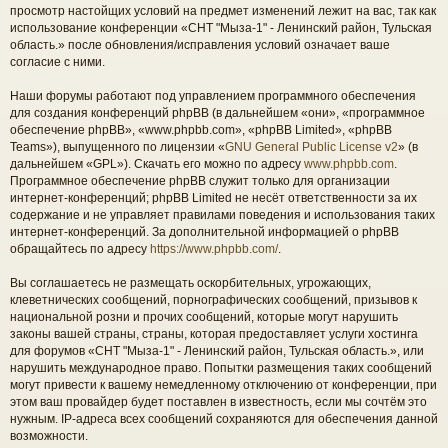
просмотр настойщих условий на предмет изменений лежит на вас, так как
использование конференции «СНТ "Мыза-1" - Ленинский район, Тульская
область.» после обновления/исправления условий означает ваше
согласие с ними.
Наши форумы работают под управлением программного обеспечения
для создания конференций phpBB (в дальнейшем «они», «программное
обеспечение phpBB», «www.phpbb.com», «phpBB Limited», «phpBB
Teams»), выпущенного по лицензии «
GNU General Public License v2
» (в
дальнейшем «GPL»). Скачать его можно по адресу
www.phpbb.com
.
Программное обеспечение phpBB служит только для организации
интернет-конференций; phpBB Limited не несёт ответственности за их
содержание и не управляет правилами поведения и использования таких
интернет-конференций. За дополнительной информацией о phpBB
обращайтесь по адресу
https://www.phpbb.com/
.
Вы соглашаетесь не размещать оскорбительных, угрожающих,
клеветнических сообщений, порнографических сообщений, призывов к
национальной розни и прочих сообщений, которые могут нарушить
законы вашей страны, страны, которая предоставляет услуги хостинга
для форумов «СНТ "Мыза-1" - Ленинский район, Тульская область.», или
нарушить международное право. Попытки размещения таких сообщений
могут привести к вашему немедленному отключению от конференции, при
этом ваш провайдер будет поставлен в известность, если мы сочтём это
нужным. IP-адреса всех сообщений сохраняются для обеспечения данной
возможности.