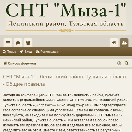
с
ор
ол
хо
ег
Поиск
Вход
Регистрация
ы
ум
ьз
д
ис
П
Список форумов
лк
ы
ов
тр
о
СНТ "Мыза-1" - Ленинский район, Тульская область.
и
и
ат
ац
- Общие правила
с
ел
ия
к
Заходя на конференцию «СНТ "Мыза-1" - Ленинский район, Тульская
и
область.» (в дальнейшем «мы», «наш», «СНТ "Мыза-1" - Ленинский район,
Тульская область.», «https://xn---1-6kc1ay4g.xn--p1ai»), вы подтверждаете
своё согласие со следующими условиями. Если вы не согласны с ними,
пожалуйста, не заходите и не пользуйтесь форумами «СНТ "Мыза-1" -
Ленинский район, Тульская область.». Мы оставляем за собой право
изменять эти правила в любое время и сделаем всё возможное, чтобы
уведомить вас об этом. Вместе с тем, ответственность за регулярный