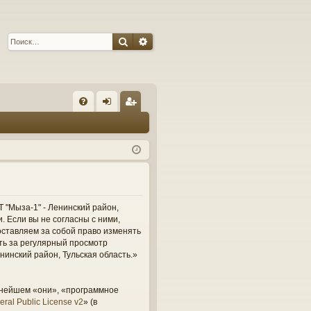
Поиск
Расширенный поиск
С
FA
хо
ег
Q
д
ис
тр
ац
ия
 "Мыза-1" - Ленинский район,
и. Если вы не согласны с ними,
оставляем за собой право изменять
сть за регулярный просмотр
нинский район, Тульская область.»
ьнейшем «они», «программное
ral Public License v2
» (в