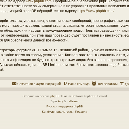
ожно по адресу
www.phpbb.com
. Программное обеспечение phpBB служит тол
ёт ответственности за их содержание и не управляет правилами поведения и
информацией о phpBB обращайтесь по адресу
https://www.phpbb.com/
.
орбительных, угрожающих, клеветнических сообщений, порнографических со
е могут нарушить законы вашей страны, страны, которая предоставляет услу
кая область.», или нарушить международное право. Попытки размещения таки
т конференции, при этом ваш провайдер будет поставлен в известность, есл
ся для обеспечения данной возможности.
страторы форумов «СНТ "Мыза-1" - Ленинский район, Тульская область.» име
 в любое время по своему усмотрению. Как пользователь вы согласны с тем,
отя эта информация не будет открыта третьим лицам без вашего разрешения
ульская область.», ни phpBB Limited не может быть ответственна за действия
ей.
Связаться с администрацией
Наша команда
Пользователи
Уд
Создано на основе
phpBB
® Forum Software © phpBB Limited
Style
Arty
&
halilesen
Русская поддержка phpBB
Конфиденциальность
|
Правила