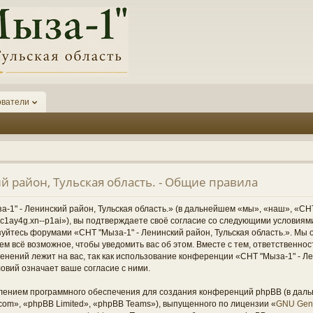
ователи
й район, Тульская область. - Общие правила
1" - Ленинский район, Тульская область.» (в дальнейшем «мы», «наш», «СНТ
1-6kc1ay4g.xn--p1ai»), вы подтверждаете своё согласие со следующими условиям
зуйтесь форумами «СНТ "Мыза-1" - Ленинский район, Тульская область.». Мы 
ем всё возможное, чтобы уведомить вас об этом. Вместе с тем, ответственно
нений лежит на вас, так как использование конференции «СНТ "Мыза-1" - Ле
овий означает ваше согласие с ними.
ением программного обеспечения для создания конференций phpBB (в дал
om», «phpBB Limited», «phpBB Teams»), выпущенного по лицензии «
GNU Gene