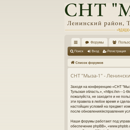
Форумы
Польз
с
Поиск
Вход
Регистрация
ы
Список форумов
лк
СНТ "Мыза-1" - Ленински
и
Заходя на конференцию «СНТ "Мыза-
Тульская область.», «https://xn---
пожалуйста, не заходите и не поль
эти правила в любое время и сдела
настойщих условий на предмет изме
после обновления/исправления усл
Наши форумы работают под управл
обеспечение phpBB», «www.phpbb.c