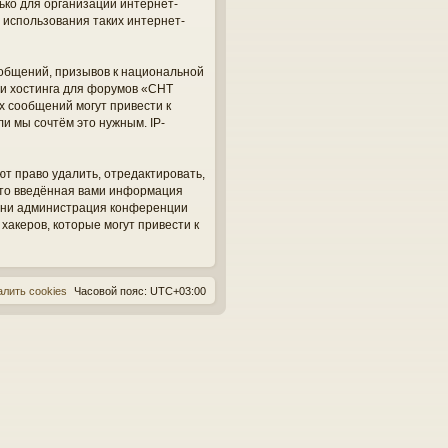
ько для организации интернет-
 использования таких интернет-
общений, призывов к национальной
ги хостинга для форумов «СНТ
х сообщений могут привести к
и мы сочтём это нужным. IP-
ют право удалить, отредактировать,
 что введённая вами информация
, ни администрация конференции
 хакеров, которые могут привести к
алить cookies
Часовой пояс:
UTC+03:00