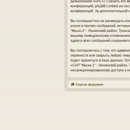
дальнейшем «GPL»). Скачать его м
конференций; phpBB Limited не нес
конференций. За дополнительной 
Вы соглашаетесь не размещать оск
розни и прочих сообщений, которы
"Мыза-1" - Ленинский район, Тульс
вашему немедленному отключению о
адреса всех сообщений сохраняют
Вы соглашаетесь с тем, что админи
перенести или закрыть любую тему
будет храниться в базе данных. Х
«СНТ "Мыза-1" - Ленинский район, Т
несанкционированному доступу к н
Список форумов