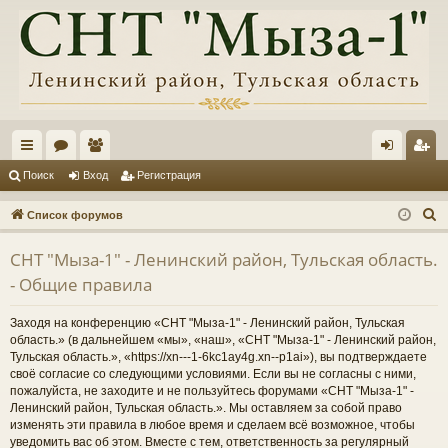
с
ор
ол
хо
ег
Поиск
Вход
Регистрация
ы
ум
ьз
д
ис
П
Список форумов
лк
ы
ов
тр
о
СНТ "Мыза-1" - Ленинский район, Тульская область.
и
и
ат
ац
- Общие правила
с
ел
ия
к
Заходя на конференцию «СНТ "Мыза-1" - Ленинский район, Тульская
и
область.» (в дальнейшем «мы», «наш», «СНТ "Мыза-1" - Ленинский район,
Тульская область.», «https://xn---1-6kc1ay4g.xn--p1ai»), вы подтверждаете
своё согласие со следующими условиями. Если вы не согласны с ними,
пожалуйста, не заходите и не пользуйтесь форумами «СНТ "Мыза-1" -
Ленинский район, Тульская область.». Мы оставляем за собой право
изменять эти правила в любое время и сделаем всё возможное, чтобы
уведомить вас об этом. Вместе с тем, ответственность за регулярный