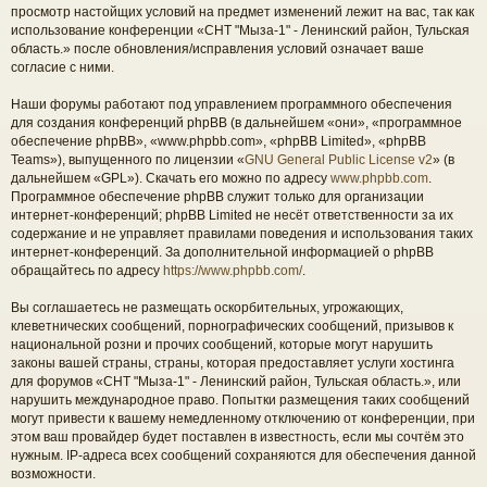
просмотр настойщих условий на предмет изменений лежит на вас, так как
использование конференции «СНТ "Мыза-1" - Ленинский район, Тульская
область.» после обновления/исправления условий означает ваше
согласие с ними.
Наши форумы работают под управлением программного обеспечения
для создания конференций phpBB (в дальнейшем «они», «программное
обеспечение phpBB», «www.phpbb.com», «phpBB Limited», «phpBB
Teams»), выпущенного по лицензии «
GNU General Public License v2
» (в
дальнейшем «GPL»). Скачать его можно по адресу
www.phpbb.com
.
Программное обеспечение phpBB служит только для организации
интернет-конференций; phpBB Limited не несёт ответственности за их
содержание и не управляет правилами поведения и использования таких
интернет-конференций. За дополнительной информацией о phpBB
обращайтесь по адресу
https://www.phpbb.com/
.
Вы соглашаетесь не размещать оскорбительных, угрожающих,
клеветнических сообщений, порнографических сообщений, призывов к
национальной розни и прочих сообщений, которые могут нарушить
законы вашей страны, страны, которая предоставляет услуги хостинга
для форумов «СНТ "Мыза-1" - Ленинский район, Тульская область.», или
нарушить международное право. Попытки размещения таких сообщений
могут привести к вашему немедленному отключению от конференции, при
этом ваш провайдер будет поставлен в известность, если мы сочтём это
нужным. IP-адреса всех сообщений сохраняются для обеспечения данной
возможности.