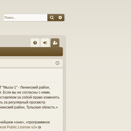
Поиск
Расширенный поиск
С
FA
хо
ег
Q
д
ис
тр
ац
ия
 "Мыза-1" - Ленинский район,
и. Если вы не согласны с ними,
оставляем за собой право изменять
сть за регулярный просмотр
нинский район, Тульская область.»
ьнейшем «они», «программное
ral Public License v2
» (в