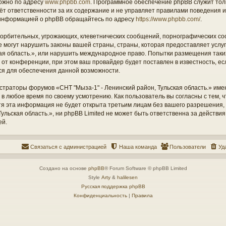
ожно по адресу
www.phpbb.com
. Программное обеспечение phpBB служит тол
ёт ответственности за их содержание и не управляет правилами поведения и
информацией о phpBB обращайтесь по адресу
https://www.phpbb.com/
.
орбительных, угрожающих, клеветнических сообщений, порнографических со
е могут нарушить законы вашей страны, страны, которая предоставляет услу
кая область.», или нарушить международное право. Попытки размещения таки
т конференции, при этом ваш провайдер будет поставлен в известность, есл
ся для обеспечения данной возможности.
страторы форумов «СНТ "Мыза-1" - Ленинский район, Тульская область.» име
 в любое время по своему усмотрению. Как пользователь вы согласны с тем,
отя эта информация не будет открыта третьим лицам без вашего разрешения
ульская область.», ни phpBB Limited не может быть ответственна за действия
ей.
Связаться с администрацией
Наша команда
Пользователи
Уд
Создано на основе
phpBB
® Forum Software © phpBB Limited
Style
Arty
&
halilesen
Русская поддержка phpBB
Конфиденциальность
|
Правила