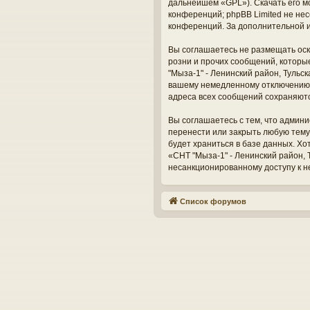
дальнейшем «GPL»). Скачать его м
конференций; phpBB Limited не нес
конференций. За дополнительной 
Вы соглашаетесь не размещать оск
розни и прочих сообщений, которы
"Мыза-1" - Ленинский район, Тульс
вашему немедленному отключению о
адреса всех сообщений сохраняют
Вы соглашаетесь с тем, что админи
перенести или закрыть любую тему
будет храниться в базе данных. Х
«СНТ "Мыза-1" - Ленинский район, Т
несанкционированному доступу к н
Список форумов