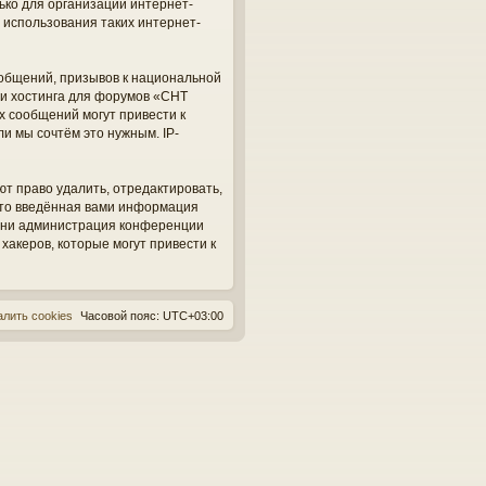
ько для организации интернет-
 использования таких интернет-
общений, призывов к национальной
ги хостинга для форумов «СНТ
х сообщений могут привести к
и мы сочтём это нужным. IP-
ют право удалить, отредактировать,
 что введённая вами информация
, ни администрация конференции
 хакеров, которые могут привести к
алить cookies
Часовой пояс:
UTC+03:00