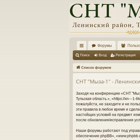
Форумы
Польз
с
Поиск
Вход
Регистрация
ы
Список форумов
лк
СНТ "Мыза-1" - Ленински
и
Заходя на конференцию «СНТ "Мыза-
Тульская область.», «https://xn---
пожалуйста, не заходите и не поль
эти правила в любое время и сдела
настойщих условий на предмет изме
после обновления/исправления усл
Наши форумы работают под управл
обеспечение phpBB», «www.phpbb.c