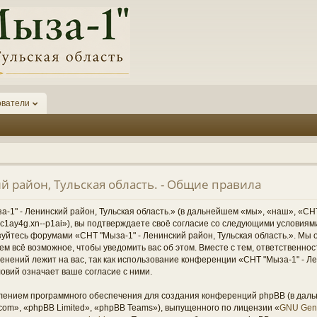
ователи
й район, Тульская область. - Общие правила
1" - Ленинский район, Тульская область.» (в дальнейшем «мы», «наш», «СНТ
1-6kc1ay4g.xn--p1ai»), вы подтверждаете своё согласие со следующими условиям
зуйтесь форумами «СНТ "Мыза-1" - Ленинский район, Тульская область.». Мы 
ем всё возможное, чтобы уведомить вас об этом. Вместе с тем, ответственно
нений лежит на вас, так как использование конференции «СНТ "Мыза-1" - Ле
овий означает ваше согласие с ними.
ением программного обеспечения для создания конференций phpBB (в дал
om», «phpBB Limited», «phpBB Teams»), выпущенного по лицензии «
GNU Gene