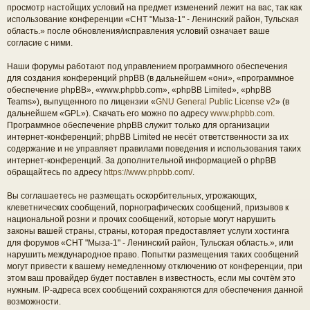
просмотр настойщих условий на предмет изменений лежит на вас, так как
использование конференции «СНТ "Мыза-1" - Ленинский район, Тульская
область.» после обновления/исправления условий означает ваше
согласие с ними.
Наши форумы работают под управлением программного обеспечения
для создания конференций phpBB (в дальнейшем «они», «программное
обеспечение phpBB», «www.phpbb.com», «phpBB Limited», «phpBB
Teams»), выпущенного по лицензии «
GNU General Public License v2
» (в
дальнейшем «GPL»). Скачать его можно по адресу
www.phpbb.com
.
Программное обеспечение phpBB служит только для организации
интернет-конференций; phpBB Limited не несёт ответственности за их
содержание и не управляет правилами поведения и использования таких
интернет-конференций. За дополнительной информацией о phpBB
обращайтесь по адресу
https://www.phpbb.com/
.
Вы соглашаетесь не размещать оскорбительных, угрожающих,
клеветнических сообщений, порнографических сообщений, призывов к
национальной розни и прочих сообщений, которые могут нарушить
законы вашей страны, страны, которая предоставляет услуги хостинга
для форумов «СНТ "Мыза-1" - Ленинский район, Тульская область.», или
нарушить международное право. Попытки размещения таких сообщений
могут привести к вашему немедленному отключению от конференции, при
этом ваш провайдер будет поставлен в известность, если мы сочтём это
нужным. IP-адреса всех сообщений сохраняются для обеспечения данной
возможности.