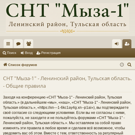
с
ор
ол
хо
ег
Поиск
Вход
Регистрация
ы
ум
ьз
д
ис
П
Список форумов
лк
ы
ов
тр
о
СНТ "Мыза-1" - Ленинский район, Тульская область.
и
и
ат
ац
- Общие правила
с
ел
ия
к
Заходя на конференцию «СНТ "Мыза-1" - Ленинский район, Тульская
и
область.» (в дальнейшем «мы», «наш», «СНТ "Мыза-1" - Ленинский район,
Тульская область.», «https://xn---1-6kc1ay4g.xn--p1ai»), вы подтверждаете
своё согласие со следующими условиями. Если вы не согласны с ними,
пожалуйста, не заходите и не пользуйтесь форумами «СНТ "Мыза-1" -
Ленинский район, Тульская область.». Мы оставляем за собой право
изменять эти правила в любое время и сделаем всё возможное, чтобы
уведомить вас об этом. Вместе с тем, ответственность за регулярный