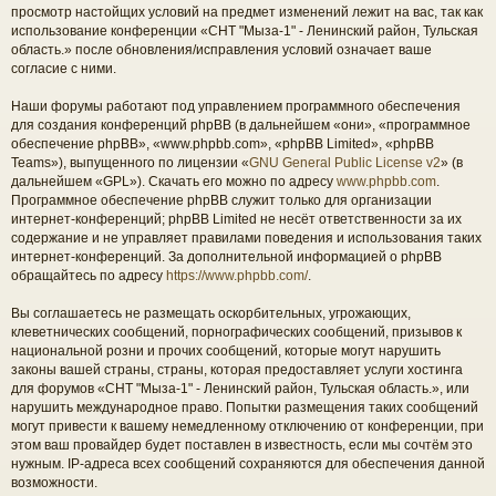
просмотр настойщих условий на предмет изменений лежит на вас, так как
использование конференции «СНТ "Мыза-1" - Ленинский район, Тульская
область.» после обновления/исправления условий означает ваше
согласие с ними.
Наши форумы работают под управлением программного обеспечения
для создания конференций phpBB (в дальнейшем «они», «программное
обеспечение phpBB», «www.phpbb.com», «phpBB Limited», «phpBB
Teams»), выпущенного по лицензии «
GNU General Public License v2
» (в
дальнейшем «GPL»). Скачать его можно по адресу
www.phpbb.com
.
Программное обеспечение phpBB служит только для организации
интернет-конференций; phpBB Limited не несёт ответственности за их
содержание и не управляет правилами поведения и использования таких
интернет-конференций. За дополнительной информацией о phpBB
обращайтесь по адресу
https://www.phpbb.com/
.
Вы соглашаетесь не размещать оскорбительных, угрожающих,
клеветнических сообщений, порнографических сообщений, призывов к
национальной розни и прочих сообщений, которые могут нарушить
законы вашей страны, страны, которая предоставляет услуги хостинга
для форумов «СНТ "Мыза-1" - Ленинский район, Тульская область.», или
нарушить международное право. Попытки размещения таких сообщений
могут привести к вашему немедленному отключению от конференции, при
этом ваш провайдер будет поставлен в известность, если мы сочтём это
нужным. IP-адреса всех сообщений сохраняются для обеспечения данной
возможности.