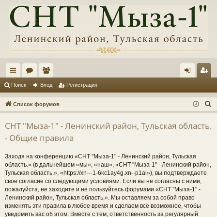
с
ор
ол
хо
ег
Поиск
Вход
Регистрация
ы
ум
ьз
д
ис
П
Список форумов
лк
ы
ов
тр
о
СНТ "Мыза-1" - Ленинский район, Тульская область.
и
и
ат
ац
- Общие правила
с
ел
ия
к
Заходя на конференцию «СНТ "Мыза-1" - Ленинский район, Тульская
и
область.» (в дальнейшем «мы», «наш», «СНТ "Мыза-1" - Ленинский район,
Тульская область.», «https://xn---1-6kc1ay4g.xn--p1ai»), вы подтверждаете
своё согласие со следующими условиями. Если вы не согласны с ними,
пожалуйста, не заходите и не пользуйтесь форумами «СНТ "Мыза-1" -
Ленинский район, Тульская область.». Мы оставляем за собой право
изменять эти правила в любое время и сделаем всё возможное, чтобы
уведомить вас об этом. Вместе с тем, ответственность за регулярный