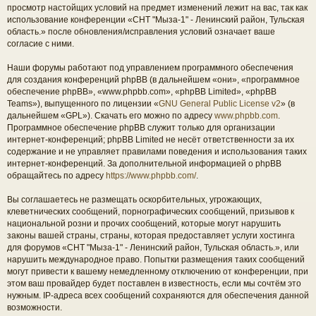
просмотр настойщих условий на предмет изменений лежит на вас, так как
использование конференции «СНТ "Мыза-1" - Ленинский район, Тульская
область.» после обновления/исправления условий означает ваше
согласие с ними.
Наши форумы работают под управлением программного обеспечения
для создания конференций phpBB (в дальнейшем «они», «программное
обеспечение phpBB», «www.phpbb.com», «phpBB Limited», «phpBB
Teams»), выпущенного по лицензии «
GNU General Public License v2
» (в
дальнейшем «GPL»). Скачать его можно по адресу
www.phpbb.com
.
Программное обеспечение phpBB служит только для организации
интернет-конференций; phpBB Limited не несёт ответственности за их
содержание и не управляет правилами поведения и использования таких
интернет-конференций. За дополнительной информацией о phpBB
обращайтесь по адресу
https://www.phpbb.com/
.
Вы соглашаетесь не размещать оскорбительных, угрожающих,
клеветнических сообщений, порнографических сообщений, призывов к
национальной розни и прочих сообщений, которые могут нарушить
законы вашей страны, страны, которая предоставляет услуги хостинга
для форумов «СНТ "Мыза-1" - Ленинский район, Тульская область.», или
нарушить международное право. Попытки размещения таких сообщений
могут привести к вашему немедленному отключению от конференции, при
этом ваш провайдер будет поставлен в известность, если мы сочтём это
нужным. IP-адреса всех сообщений сохраняются для обеспечения данной
возможности.