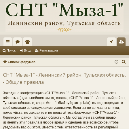
с
ор
ол
хо
ег
Поиск
Вход
Регистрация
ы
ум
ьз
д
ис
П
Список форумов
лк
ы
ов
тр
о
СНТ "Мыза-1" - Ленинский район, Тульская область.
и
и
ат
ац
- Общие правила
с
ел
ия
к
Заходя на конференцию «СНТ "Мыза-1" - Ленинский район, Тульская
и
область.» (в дальнейшем «мы», «наш», «СНТ "Мыза-1" - Ленинский район,
Тульская область.», «https://xn---1-6kc1ay4g.xn--p1ai»), вы подтверждаете
своё согласие со следующими условиями. Если вы не согласны с ними,
пожалуйста, не заходите и не пользуйтесь форумами «СНТ "Мыза-1" -
Ленинский район, Тульская область.». Мы оставляем за собой право
изменять эти правила в любое время и сделаем всё возможное, чтобы
уведомить вас об этом. Вместе с тем, ответственность за регулярный