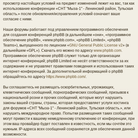
просмотр настойщих условий на предмет изменений лежит на вас, так как
использование конференции «СНТ "Мыза-1" - Ленинский район, Тульская
область.» после обновления/исправления условий означает ваше
согласие с ними.
Наши форумы работают под управлением программного обеспечения
для создания конференций phpBB (в дальнейшем «они», «программное
обеспечение phpBB», «www.phpbb.com», «phpBB Limited», «phpBB
Teams»), выпущенного по лицензии «
GNU General Public License v2
» (в
дальнейшем «GPL»). Скачать его можно по адресу
www.phpbb.com
.
Программное обеспечение phpBB служит только для организации
интернет-конференций; phpBB Limited не несёт ответственности за их
содержание и не управляет правилами поведения и использования таких
интернет-конференций. За дополнительной информацией о phpBB
обращайтесь по адресу
https://www.phpbb.com/
.
Вы соглашаетесь не размещать оскорбительных, угрожающих,
клеветнических сообщений, порнографических сообщений, призывов к
национальной розни и прочих сообщений, которые могут нарушить
законы вашей страны, страны, которая предоставляет услуги хостинга
для форумов «СНТ "Мыза-1" - Ленинский район, Тульская область.», или
нарушить международное право. Попытки размещения таких сообщений
могут привести к вашему немедленному отключению от конференции, при
этом ваш провайдер будет поставлен в известность, если мы сочтём это
нужным. IP-адреса всех сообщений сохраняются для обеспечения данной
возможности.