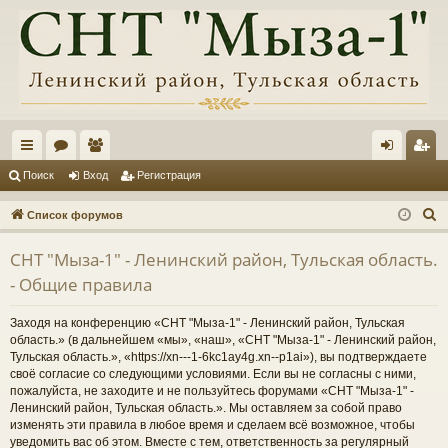
с
ор
ол
хо
ег
Поиск
Вход
Регистрация
ы
ум
ьз
д
ис
П
Список форумов
лк
ы
ов
тр
о
СНТ "Мыза-1" - Ленинский район, Тульская область.
и
и
ат
ац
- Общие правила
с
ел
ия
к
Заходя на конференцию «СНТ "Мыза-1" - Ленинский район, Тульская
и
область.» (в дальнейшем «мы», «наш», «СНТ "Мыза-1" - Ленинский район,
Тульская область.», «https://xn---1-6kc1ay4g.xn--p1ai»), вы подтверждаете
своё согласие со следующими условиями. Если вы не согласны с ними,
пожалуйста, не заходите и не пользуйтесь форумами «СНТ "Мыза-1" -
Ленинский район, Тульская область.». Мы оставляем за собой право
изменять эти правила в любое время и сделаем всё возможное, чтобы
уведомить вас об этом. Вместе с тем, ответственность за регулярный