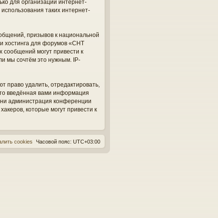
ько для организации интернет-
 использования таких интернет-
общений, призывов к национальной
ги хостинга для форумов «СНТ
х сообщений могут привести к
и мы сочтём это нужным. IP-
ют право удалить, отредактировать,
 что введённая вами информация
, ни администрация конференции
 хакеров, которые могут привести к
алить cookies
Часовой пояс:
UTC+03:00