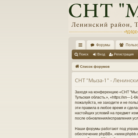
Форумы
Польз
с
Поиск
Вход
Регистрация
ы
Список форумов
лк
СНТ "Мыза-1" - Ленински
и
Заходя на конференцию «СНТ "Мыза-
Тульская область.», «https://xn---
пожалуйста, не заходите и не поль
эти правила в любое время и сдела
настойщих условий на предмет изме
после обновления/исправления усл
Наши форумы работают под управл
обеспечение phpBB», «www.phpbb.c