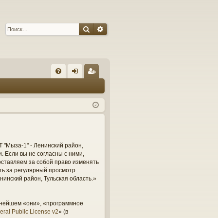
Поиск
Расширенный поиск
С
FA
хо
ег
Q
д
ис
тр
ац
ия
 "Мыза-1" - Ленинский район,
и. Если вы не согласны с ними,
оставляем за собой право изменять
сть за регулярный просмотр
нинский район, Тульская область.»
ьнейшем «они», «программное
ral Public License v2
» (в