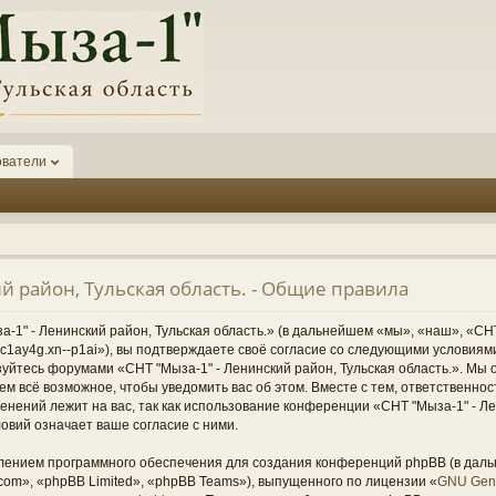
ователи
й район, Тульская область. - Общие правила
1" - Ленинский район, Тульская область.» (в дальнейшем «мы», «наш», «СНТ
1-6kc1ay4g.xn--p1ai»), вы подтверждаете своё согласие со следующими условиям
зуйтесь форумами «СНТ "Мыза-1" - Ленинский район, Тульская область.». Мы 
ем всё возможное, чтобы уведомить вас об этом. Вместе с тем, ответственно
нений лежит на вас, так как использование конференции «СНТ "Мыза-1" - Ле
овий означает ваше согласие с ними.
ением программного обеспечения для создания конференций phpBB (в дал
om», «phpBB Limited», «phpBB Teams»), выпущенного по лицензии «
GNU Gene