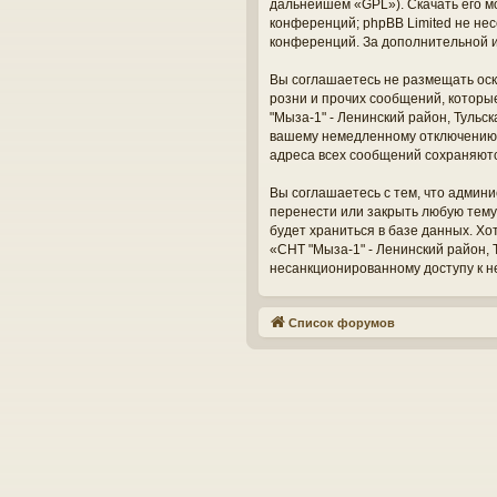
дальнейшем «GPL»). Скачать его м
конференций; phpBB Limited не нес
конференций. За дополнительной 
Вы соглашаетесь не размещать оск
розни и прочих сообщений, которы
"Мыза-1" - Ленинский район, Тульс
вашему немедленному отключению о
адреса всех сообщений сохраняют
Вы соглашаетесь с тем, что админи
перенести или закрыть любую тему
будет храниться в базе данных. Х
«СНТ "Мыза-1" - Ленинский район, Т
несанкционированному доступу к н
Список форумов