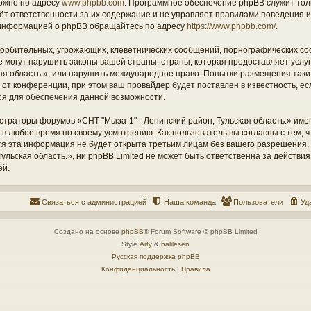
ожно по адресу
www.phpbb.com
. Программное обеспечение phpBB служит тол
ёт ответственности за их содержание и не управляет правилами поведения и
информацией о phpBB обращайтесь по адресу
https://www.phpbb.com/
.
орбительных, угрожающих, клеветнических сообщений, порнографических со
е могут нарушить законы вашей страны, страны, которая предоставляет услу
кая область.», или нарушить международное право. Попытки размещения таки
т конференции, при этом ваш провайдер будет поставлен в известность, есл
ся для обеспечения данной возможности.
страторы форумов «СНТ "Мыза-1" - Ленинский район, Тульская область.» име
 в любое время по своему усмотрению. Как пользователь вы согласны с тем,
отя эта информация не будет открыта третьим лицам без вашего разрешения
ульская область.», ни phpBB Limited не может быть ответственна за действия
ей.
Связаться с администрацией
Наша команда
Пользователи
Уд
Создано на основе
phpBB
® Forum Software © phpBB Limited
Style
Arty
&
halilesen
Русская поддержка phpBB
Конфиденциальность
|
Правила